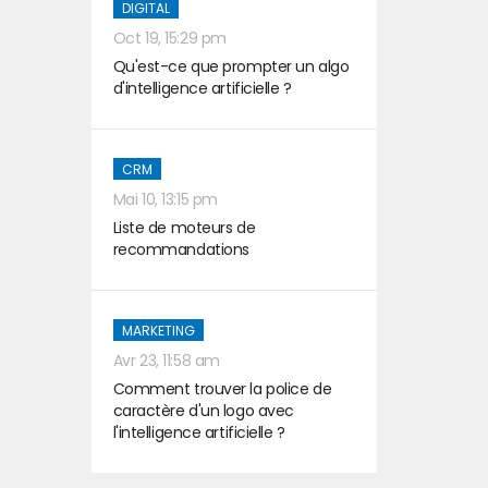
DIGITAL
Oct 19, 15:29 pm
Qu'est-ce que prompter un algo
d'intelligence artificielle ?
CRM
Mai 10, 13:15 pm
Liste de moteurs de
recommandations
MARKETING
Avr 23, 11:58 am
Comment trouver la police de
caractère d'un logo avec
l'intelligence artificielle ?