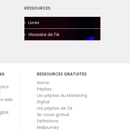
RESSOURCES
Livres
Glossaire de l'IA
NG
RESSOURCES GRATUITES
Home
ytics
Pépites
e
Les pépites du Marketing
te web
Digital
Les pépites de l'IA
gital
1er cours gratuit
Définitions
Midjourney