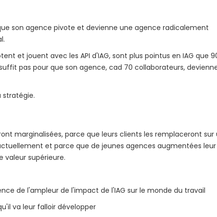
 que son agence pivote et devienne une agence radicalement
l.
tent et jouent avec les API d'IAG, sont plus pointus en IAG que 
 suffit pas pour que son agence, cad 70 collaborateurs, devienn
 stratégie.
ront marginalisées, parce que leurs clients les remplaceront sur
nt actuellement et parce que de jeunes agences augmentées leur
e valeur supérieure.
ce de l'ampleur de l'impact de l'IAG sur le monde du travail
l va leur falloir développer