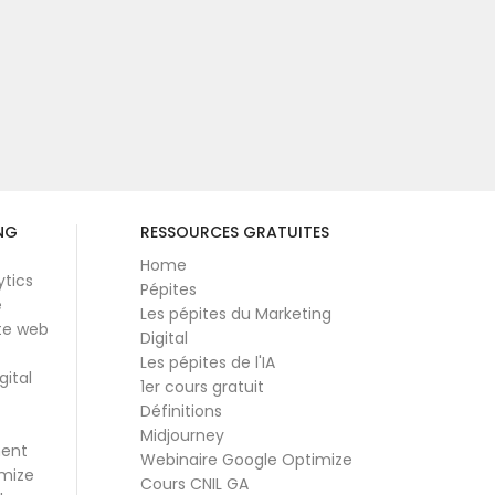
NG
RESSOURCES GRATUITES
Home
ytics
Pépites
e
Les pépites du Marketing
te web
Digital
Les pépites de l'IA
gital
1er cours gratuit
Définitions
Midjourney
ment
Webinaire Google Optimize
mize
Cours CNIL GA