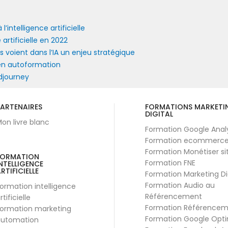
’intelligence artificielle
rtificielle en 2022
voient dans l’IA un enjeu stratégique
en autoformation
djourney
ARTENAIRES
FORMATIONS MARKETI
DIGITAL
on livre blanc
Formation Google Anal
Formation ecommerc
Formation Monétiser si
FORMATION
Formation FNE
NTELLIGENCE
RTIFICIELLE
Formation Marketing Di
Formation Audio au
ormation intelligence
Référencement
rtificielle
Formation Référence
ormation marketing
Formation Google Opti
utomation