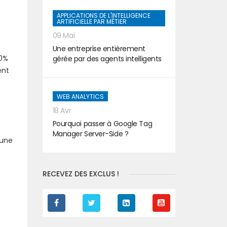
APPLICATIONS DE L'INTELLIGENCE
ARTIFICIELLE PAR MÉTIER
09 Mai
Une entreprise entièrement
90%
gérée par des agents intelligents
ent
WEB ANALYTICS
18 Avr
Pourquoi passer à Google Tag
Manager Server-Side ?
 une
RECEVEZ DES EXCLUS !