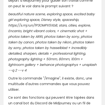
départ à Midjourney pour guider son travail comme
on peut le voir dans le prompt suivant ?
beautiful nature scene, exploring space, excited baby
girl exploring space, Disney style, spaceship,
https://s.mj.run/fP3OMPX5Xb8, stars, cities, explore,
Encanto, bright vibrant colors, + cinematic shot +
photos taken by ARRI, photos taken by sony, photos
taken by canon, photos taken by nikon, photos taken
by sony, photos taken by hasselblad + incredibly
detailed, sharpen, details + professional lighting,
photography lighting + 50mm, 80mm, 100m +
lightroom gallery + behance photographys + unsplash
--q 2 --v 4
Outre la commande "/imagine", il existe, donc, une
multitude d'autres commandes que vous pouvez
utiliser.
Ce sont des fonctions qui peuvent être tapées dans
un canal bot du Discord de Midjourney ou un fil de