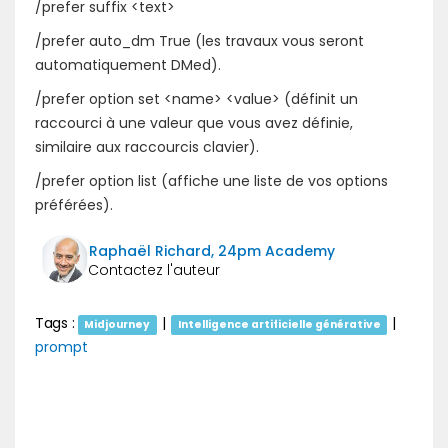
/prefer suffix <text>
/prefer auto_dm True (les travaux vous seront
automatiquement DMed).
/prefer option set <name> <value> (définit un
raccourci à une valeur que vous avez définie,
similaire aux raccourcis clavier).
/prefer option list (affiche une liste de vos options
préférées).
Raphaël Richard, 24pm Academy
Tags :
|
|
Midjourney
Intelligence artificielle générative
prompt
Précédent
Suivant