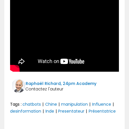
Raphaël Richard, 24pm Academy
Tags :
chatbots
|
Chine
|
manipulation
|
Influence
|
desinformation
|
Inde
|
Presentateur
|
Présentatrice