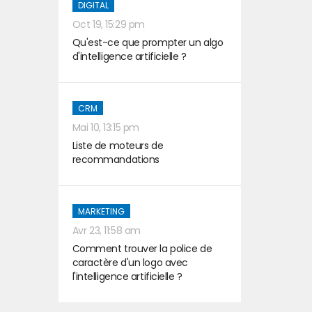
DIGITAL
Oct 19, 15:29 pm
Qu'est-ce que prompter un algo
d'intelligence artificielle ?
CRM
Mai 10, 13:15 pm
Liste de moteurs de
recommandations
MARKETING
Avr 23, 11:58 am
Comment trouver la police de
caractère d'un logo avec
l'intelligence artificielle ?