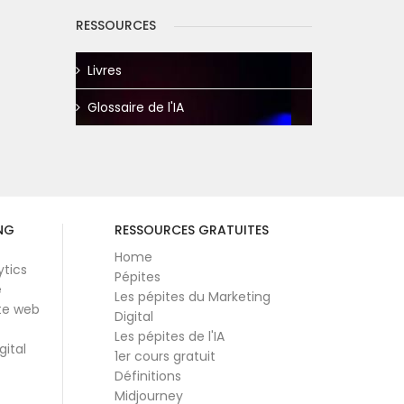
RESSOURCES
Livres
Glossaire de l'IA
NG
RESSOURCES GRATUITES
Home
ytics
Pépites
e
Les pépites du Marketing
te web
Digital
Les pépites de l'IA
gital
1er cours gratuit
Définitions
Midjourney