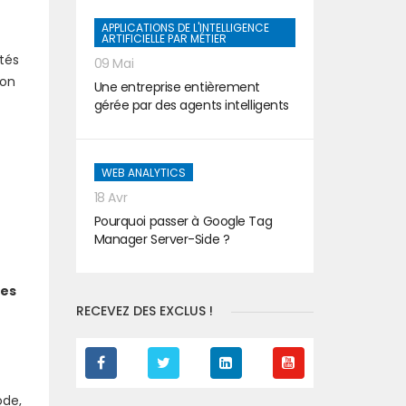
APPLICATIONS DE L'INTELLIGENCE
ARTIFICIELLE PAR MÉTIER
tés
09 Mai
ion
Une entreprise entièrement
gérée par des agents intelligents
WEB ANALYTICS
18 Avr
Pourquoi passer à Google Tag
Manager Server-Side ?
les
RECEVEZ DES EXCLUS !
ode,