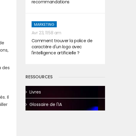
recommandations
MARKETING
Avr 23, 11:58 am
Comment trouver la police de
de
caractère d'un logo avec
ions,
l'intelligence artificielle ?
à des
RESSOURCES
Livres
s. Il
Glossaire de l'IA
ller
s