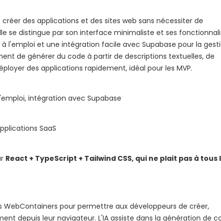
créer des applications et des sites web sans nécessiter de
se distingue par son interface minimaliste et ses fonctionnali
 l'emploi et une intégration facile avec Supabase pour la gest
nt de générer du code à partir de descriptions textuelles, de
 déployer des applications rapidement, idéal pour les MVP.
'emploi, intégration avec Supabase
applications SaaS
ur
React + TypeScript + Tailwind CSS, qui ne plait pas à tous 
t les WebContainers pour permettre aux développeurs de créer,
ent depuis leur navigateur. L'IA assiste dans la génération de c