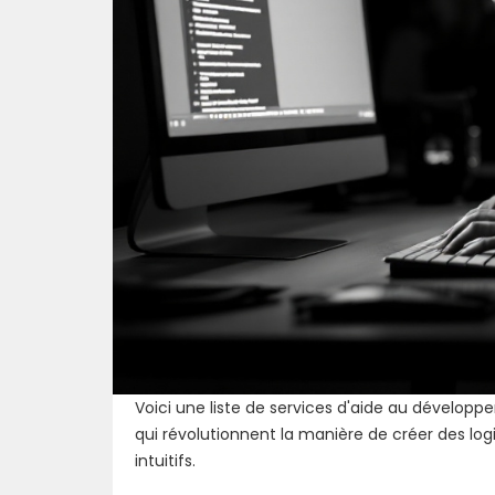
Voici une liste de services d'aide au développ
qui révolutionnent la manière de créer des logici
intuitifs.