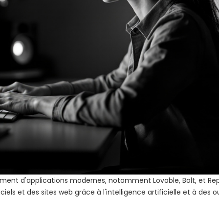
ement d'applications modernes, notamment Lovable, Bolt, et Repl
els et des sites web grâce à l'intelligence artificielle et à des ou