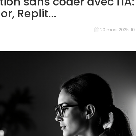
ion sans coder avec l'IA:
r, Replit...
20 mars 2025, 10