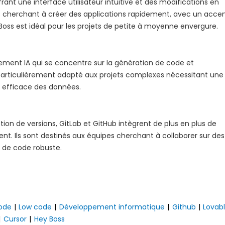
frant une interface utilisateur intuitive et des modifications en
eurs cherchant à créer des applications rapidement, avec un acce
y Boss est idéal pour les projets de petite à moyenne envergure.
ement IA qui se concentre sur la génération de code et
t particulièrement adapté aux projets complexes nécessitant une
on efficace des données.
stion de versions, GitLab et GitHub intègrent de plus en plus de
ent. Ils sont destinés aux équipes cherchant à collaborer sur des
 de code robuste.
ode
|
Low code
|
Développement informatique
|
Github
|
Lovab
|
Cursor
|
Hey Boss