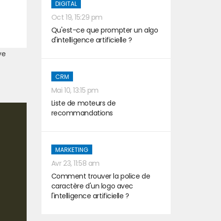
DIGITAL
Oct 19, 15:29 pm
Qu'est-ce que prompter un algo
d'intelligence artificielle ?
ve
CRM
Mai 10, 13:15 pm
Liste de moteurs de
recommandations
MARKETING
Avr 23, 11:58 am
Comment trouver la police de
caractère d'un logo avec
l'intelligence artificielle ?