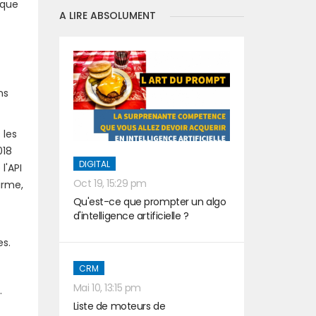
ique
A LIRE ABSOLUMENT
ns
 les
018
DIGITAL
l'API
Oct 19, 15:29 pm
irme,
Qu'est-ce que prompter un algo
d'intelligence artificielle ?
es.
CRM
Mai 10, 13:15 pm
.
Liste de moteurs de