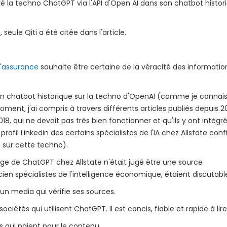
ré la techno ChatGPT via l'API d'Open AI dans son chatbot histor
 seule Qiti a été citée dans l'article.
l'assurance
souhaite être certaine de la véracité des informatio
r son chatbot historique sur la techno d'OpenAI (comme je connais
nt, j'ai compris à travers différents articles publiés depuis 2
8, qui ne devait pas très bien fonctionner et qu'ils y ont intégré 
ofil Linkedin des certains spécialistes de l'IA chez Allstate conf
s sur cette techno).
age de ChatGPT chez Allstate n'était jugé être une source
en spécialistes de l'intelligence économique, étaient discutabl
un media qui vérifie ses sources.
sociétés qui utilisent ChatGPT. Il est concis, fiable et rapide à lire
 qui paient pour le contenu.