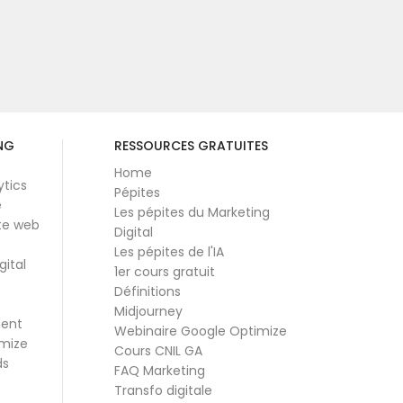
NG
RESSOURCES GRATUITES
Home
ytics
Pépites
e
Les pépites du Marketing
te web
Digital
Les pépites de l'IA
gital
1er cours gratuit
Définitions
Midjourney
ment
Webinaire Google Optimize
mize
Cours CNIL GA
ds
FAQ Marketing
Transfo digitale