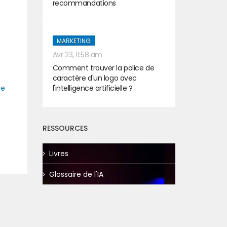
recommandations
MARKETING
Avr 23, 11:58 am
Comment trouver la police de
caractère d'un logo avec
l'intelligence artificielle ?
ce
RESSOURCES
t
Livres
Glossaire de l'IA