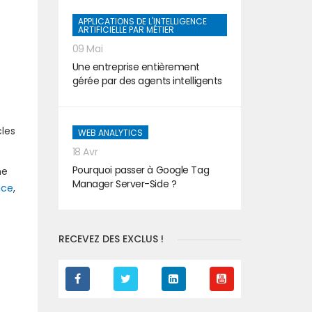
APPLICATIONS DE L'INTELLIGENCE
ARTIFICIELLE PAR MÉTIER
09 Mai
Une entreprise entièrement
gérée par des agents intelligents
cles
WEB ANALYTICS
18 Avr
Pourquoi passer à Google Tag
ne
Manager Server-Side ?
nce
,
RECEVEZ DES EXCLUS !