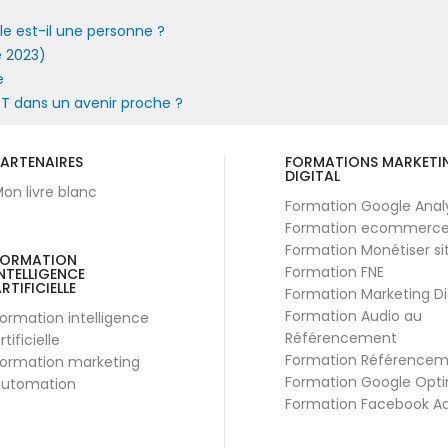
e est-il une personne ?
e 2023)
e
GPT dans un avenir proche ?
ARTENAIRES
FORMATIONS MARKETI
DIGITAL
on livre blanc
Formation Google Anal
Formation ecommerc
Formation Monétiser si
FORMATION
Formation FNE
NTELLIGENCE
RTIFICIELLE
Formation Marketing Di
Formation Audio au
ormation intelligence
Référencement
rtificielle
Formation Référence
ormation marketing
Formation Google Opti
utomation
Formation Facebook A