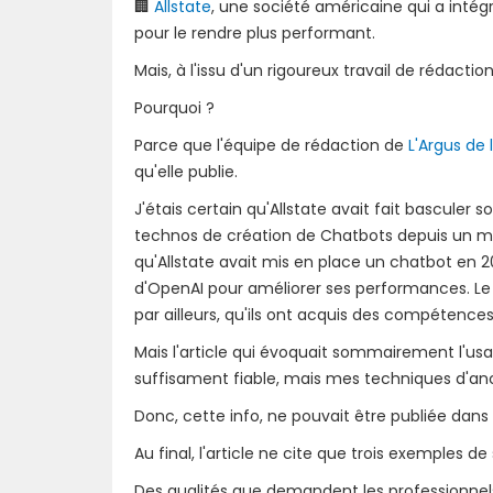
🏢
Allstate
, une société américaine qui a intég
pour le rendre plus performant.
Mais, à l'issu d'un rigoureux travail de rédaction,
Pourquoi ?
Parce que l'équipe de rédaction de
L'Argus de 
qu'elle publie.
J'étais certain qu'Allstate avait fait bascule
technos de création de Chatbots depuis un mome
qu'Allstate avait mis en place un chatbot en 201
d'OpenAI pour améliorer ses performances. Le pr
par ailleurs, qu'ils ont acquis des compétence
Mais l'article qui évoquait sommairement l'us
suffisament fiable, mais mes techniques d'anci
Donc, cette info, ne pouvait être publiée dans 
Au final, l'article ne cite que trois exemples de 
Des qualités que demandent les professionnels