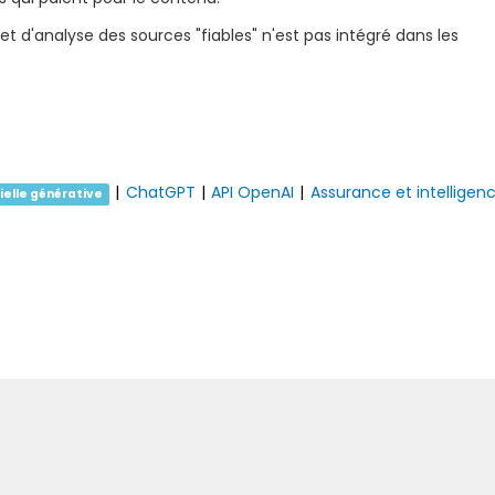
 et d'analyse des sources "fiables" n'est pas intégré dans les
|
ChatGPT
|
API OpenAI
|
Assurance et intelligen
cielle générative
Suivan