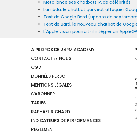
Meta lance ses chatbots IA de célébrités
Lambda, le chatbot qui veut attaquer Googl
Test de Google Bard (update de septembr
Test de Bard, le nouveau chatbot de Googl
L'Apple vision pourrait-il intégrer un Apple
A PROPOS DE 24PM ACADEMY
P
CONTACTEZ NOUS
M
CGV
DONNÉES PERSO
I
MENTIONS LÉGALES
A
S'ABONNER
F
TARIFS
a
F
RAPHAËL RICHARD
a
INDICATEURS DE PERFORMANCES
RÉGLEMENT