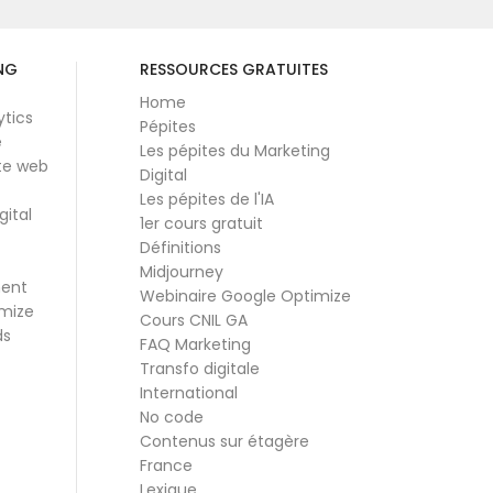
NG
RESSOURCES GRATUITES
Home
ytics
Pépites
e
Les pépites du Marketing
te web
Digital
Les pépites de l'IA
gital
1er cours gratuit
Définitions
Midjourney
ment
Webinaire Google Optimize
mize
Cours CNIL GA
ds
FAQ Marketing
Transfo digitale
International
No code
Contenus sur étagère
France
Lexique