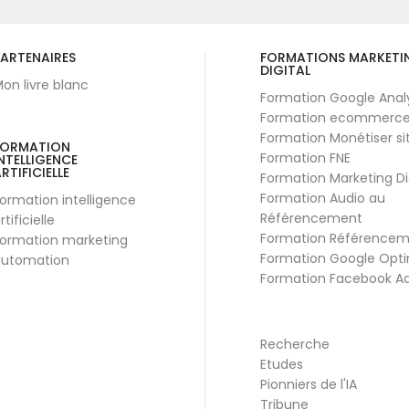
ARTENAIRES
FORMATIONS MARKETI
DIGITAL
on livre blanc
Formation Google Anal
Formation ecommerc
Formation Monétiser si
FORMATION
Formation FNE
NTELLIGENCE
RTIFICIELLE
Formation Marketing Di
Formation Audio au
ormation intelligence
Référencement
rtificielle
Formation Référence
ormation marketing
Formation Google Opti
utomation
Formation Facebook A
Recherche
Etudes
Pionniers de l'IA
Tribune