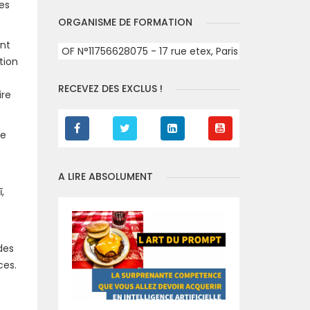
es
ORGANISME DE FORMATION
ent
OF N°11756628075 - 17 rue etex, Paris
tion
RECEVEZ DES EXCLUS !
ire
le
A LIRE ABSOLUMENT
,
des
rces.