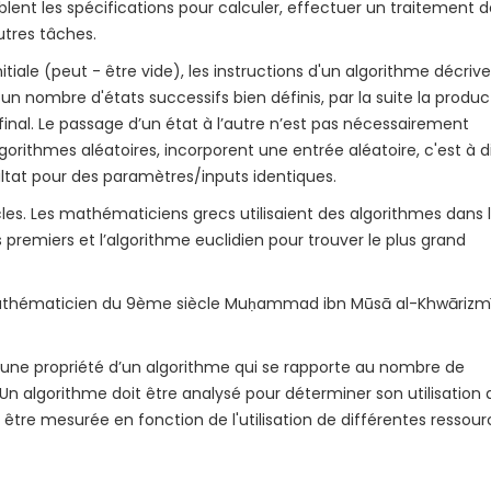
ent les spécifications pour calculer, effectuer un traitement d
tres tâches.
initiale (peut - être vide), les instructions d'un algorithme décriv
 un nombre d'états successifs bien définis, par la suite la produc
final. Le passage d’un état à l’autre n’est pas nécessairement
gorithmes aléatoires, incorporent une entrée aléatoire, c'est à d
ultat pour des paramètres/inputs identiques.
les. Les mathématiciens grecs utilisaient des algorithmes dans 
remiers et l’algorithme euclidien pour trouver le plus grand
athématicien du 9ème siècle Muḥammad ibn Mūsā al-Khwārizmī
t une propriété d’un algorithme qui se rapporte au nombre de
. Un algorithme doit être analysé pour déterminer son utilisation 
 être mesurée en fonction de l'utilisation de différentes ressou