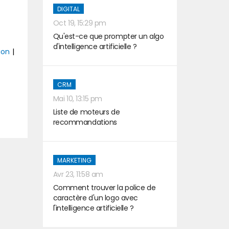
DIGITAL
Oct 19, 15:29 pm
Qu'est-ce que prompter un algo
d'intelligence artificielle ?
ion
|
CRM
Mai 10, 13:15 pm
t
Liste de moteurs de
recommandations
MARKETING
Avr 23, 11:58 am
Comment trouver la police de
caractère d'un logo avec
l'intelligence artificielle ?