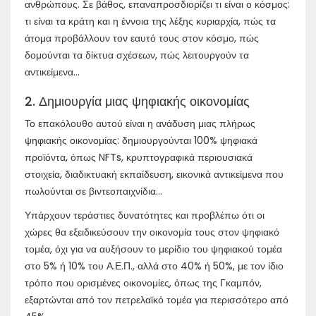
ανθρώπους. Σε βάθος, επαναπροσδιορίζει τι είναι ο κόσμος:
τι είναι τα κράτη και η έννοια της λέξης κυριαρχία, πώς τα
άτομα προβάλλουν τον εαυτό τους στον κόσμο, πώς
δομούνται τα δίκτυα σχέσεων, πώς λειτουργούν τα
αντικείμενα...
2. Δημιουργία μιας ψηφιακής οικονομίας
Το επακόλουθο αυτού είναι η ανάδυση μιας πλήρως
ψηφιακής οικονομίας: δημιουργούνται 100% ψηφιακά
προϊόντα, όπως NFTs, κρυπτογραφικά περιουσιακά
στοιχεία, διαδικτυακή εκπαίδευση, εικονικά αντικείμενα που
πωλούνται σε βιντεοπαιχνίδια...
Υπάρχουν τεράστιες δυνατότητες και προβλέπω ότι οι
χώρες θα εξειδικεύσουν την οικονομία τους στον ψηφιακό
τομέα, όχι για να αυξήσουν το μερίδιο του ψηφιακού τομέα
στο 5% ή 10% του Α.Ε.Π., αλλά στο 40% ή 50%, με τον ίδιο
τρόπο που ορισμένες οικονομίες, όπως της Γκαμπόν,
εξαρτώνται από τον πετρελαϊκό τομέα για περισσότερο από