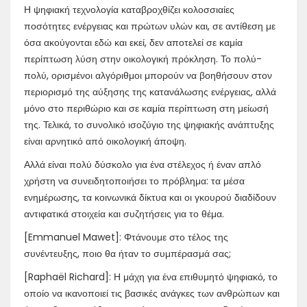
Η ψηφιακή τεχνολογία καταβροχθίζει κολοσσιαίες
ποσότητες ενέργειας και πρώτων υλών και, σε αντίθεση με
όσα ακούγονται εδώ και εκεί, δεν αποτελεί σε καμία
περίπτωση λύση στην οικολογική πρόκληση. Το πολύ-
πολύ, ορισμένοι αλγόριθμοι μπορούν να βοηθήσουν στον
περιορισμό της αύξησης της κατανάλωσης ενέργειας, αλλά
μόνο στο περιθώριο και σε καμία περίπτωση στη μείωσή
της. Τελικά, το συνολικό ισοζύγιο της ψηφιακής ανάπτυξης
είναι αρνητικό από οικολογική άποψη.
Αλλά είναι πολύ δύσκολο για ένα στέλεχος ή έναν απλό
χρήστη να συνειδητοποιήσει το πρόβλημα: τα μέσα
ενημέρωσης, τα κοινωνικά δίκτυα και οι γκουρού διαδίδουν
αντιφατικά στοιχεία και συζητήσεις για το θέμα.
[Emmanuel Mawet]: Φτάνουμε στο τέλος της
συνέντευξης, ποιο θα ήταν το συμπέρασμά σας;
[Raphaël Richard]: Η μάχη για ένα επιθυμητό ψηφιακό, το
οποίο να ικανοποιεί τις βασικές ανάγκες των ανθρώπων και