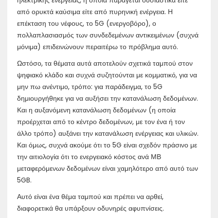
από ορυκτά καύσιμα είτε από πυρηνική ενέργεια. Η
επέκταση του νέφους, το 5G (ενεργοβόρο), ο
πολλαπλασιασμός των συνδεδεμένων αντικειμένων (συχνά
μόνιμα) επιδεινώνουν περαιτέρω το πρόβλημα αυτό.
Ωστόσο, τα θέματα αυτά αποτελούν σχετικά ταμπού στον
ψηφιακό κλάδο και συχνά συζητούνται με κομματικό, για να
μην πω ανέντιμο, τρόπο: για παράδειγμα, το 5G
δημιουργήθηκε για να αυξήσει την κατανάλωση δεδομένων.
Και η αυξανόμενη κατανάλωση δεδομένων (η οποία
προέρχεται από το κέντρο δεδομένων, με τον ένα ή τον
άλλο τρόπο) αυξάνει την κατανάλωση ενέργειας και υλικών.
Και όμως, συχνά ακούμε ότι το 5G είναι σχεδόν πράσινο με
την αιτιολογία ότι το ενεργειακό κόστος ανά ΜΒ
μεταφερόμενων δεδομένων είναι χαμηλότερο από αυτό των
5GB.
Αυτό είναι ένα θέμα ταμπού και πρέπει να αρθεί,
διαφορετικά θα υπάρξουν οδυνηρές αφυπνίσεις.