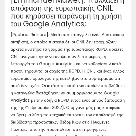
[Emmanuel Mawet]: Τι αλλάζει η
απόφαση της ευρωπαϊκής CNIL
που κηρύσσει παράνομη τη χρήση
του Google Analytics;
[Raphaël Richard]: Μετά από καταγγελία ενός Αυστριακού
ακτιβιστή, ο οποίος πιστεύει ότι οι CNIL δεν εφαρμόζουν
αρκετά αυστηρά το γράμμα της ευρωπαϊκής RGPD, αρκετές
CNIL αναγκάστηκαν να αναλύσουν λεπτομερώς τη
λειτουργία του Google Analytics και να καθορίσουν κατά
πόσον τηρούνται οι αρχές της RGPD. Η CNIL και ένας άλλος
ευρωπαίος ομόλογός της κατέληξαν στο συμπέρασμα ότι
αυτό δεν ισχύει. Οι ιστότοποι κατά των οποίων υποβλήθηκε
η καταγγελία διατάχθηκαν να συμμορφώσουν το Google
Analytics με την οδηγία RGPD εντός ενός μηνός (απόφαση
της 1ης Φεβρουαρίου 2022). Ο οργανισμός μας κατάφερε
να βρει μια λύση που τεχνικά επιτρέπει τον αποκλεισμό της
διαβίβασης προσωπικών δεδομένων στις Ηνωμένες
Πολιτείες, υπό την προϋπόθεση ότι οι προηγμένες