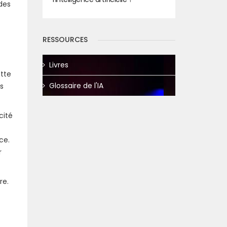
des
RESSOURCES
Livres
ette
Glossaire de l'IA
s
cité
ce.
r
re.