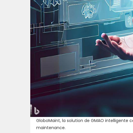
GloboMaint, la solution de GMAO intelligente 
maintenance.