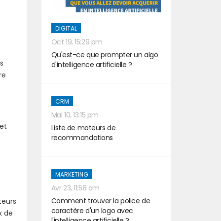
DIGITAL
Oct 19, 15:29 pm
Qu'est-ce que prompter un algo
es
d'intelligence artificielle ?
re
CRM
Mai 10, 13:15 pm
et
Liste de moteurs de
recommandations
MARKETING
Avr 23, 11:58 am
Comment trouver la police de
teurs
caractère d'un logo avec
x de
l'intelligence artificielle ?