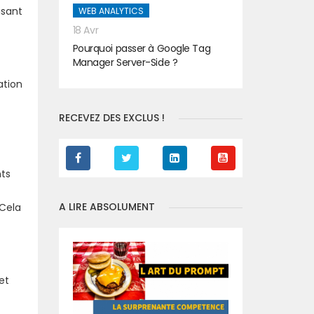
isant
WEB ANALYTICS
18 Avr
Pourquoi passer à Google Tag
Manager Server-Side ?
ation
RECEVEZ DES EXCLUS !
nts
A LIRE ABSOLUMENT
 Cela
et