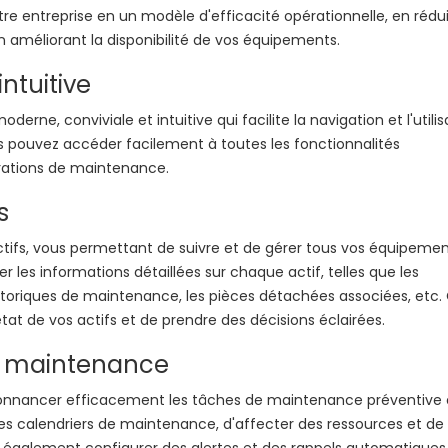
e entreprise en un modèle d'efficacité opérationnelle, en rédu
en améliorant la disponibilité de vos équipements.
intuitive
erne, conviviale et intuitive qui facilite la navigation et l'utilis
s pouvez accéder facilement à toutes les fonctionnalités
rations de maintenance.
s
tifs, vous permettant de suivre et de gérer tous vos équipeme
 les informations détaillées sur chaque actif, telles que les
historiques de maintenance, les pièces détachées associées, etc.
at de vos actifs et de prendre des décisions éclairées.
la maintenance
rdonnancer efficacement les tâches de maintenance préventive 
 des calendriers de maintenance, d'affecter des ressources et de
 également configurer des alertes et des rappels automatiques