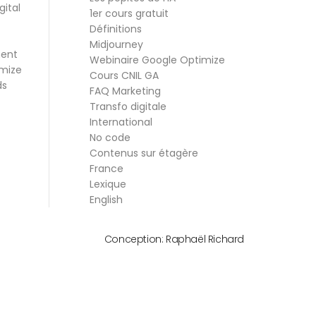
gital
1er cours gratuit
Définitions
Midjourney
ment
Webinaire Google Optimize
mize
Cours CNIL GA
ds
FAQ Marketing
Transfo digitale
International
No code
Contenus sur étagère
France
Lexique
English
Conception:
Raphaël Richard