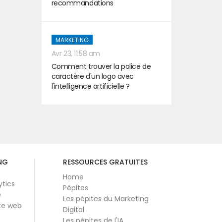
recommandations
MARKETING
Avr 23, 11:58 am
Comment trouver la police de
caractère d'un logo avec
l'intelligence artificielle ?
NG
RESSOURCES GRATUITES
Home
ytics
Pépites
e
Les pépites du Marketing
te web
Digital
Les pépites de l'IA