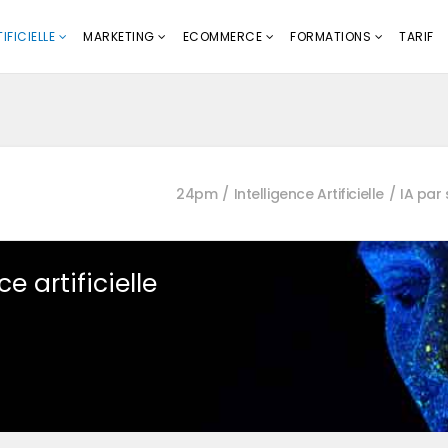
IFICIELLE
MARKETING
ECOMMERCE
FORMATIONS
TARIF
24pm
Intelligence Artificielle
IA par
e artificielle