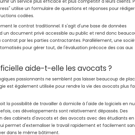
rnir un service plus efficace et plus compétitif à leurs clients. 
s" utilise un formulaire de questions et réponses pour rédiger
tructions codées.
ent le contrat traditionnel. Il s'agit d'une base de données
 rend un document privé accessible au public et rend donc beauc
du contrat par les parties contractantes. Parallèlement, une socié
matisés pour gérer tout, de l'évaluation précoce des cas aux
icielle aide-t-elle les avocats ?
giques passionnants ne semblent pas laisser beaucoup de pla
e est également utilisée pour rendre la vie des avocats plus fa
 la possibilité de travailler à domicile à l'aide de logiciels en n
efois, ces développements sont relativement dépassés. Des
on des cabinets d'avocats et des avocats avec des étudiants en 
qui permet d'externaliser le travail rapidement et facilement san
ouver dans le même bâtiment.