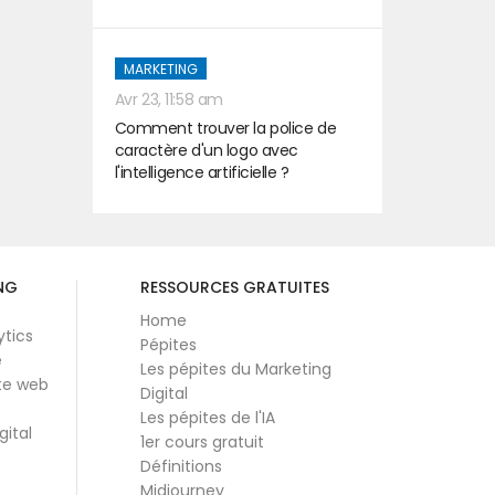
MARKETING
Avr 23, 11:58 am
Comment trouver la police de
caractère d'un logo avec
l'intelligence artificielle ?
NG
RESSOURCES GRATUITES
Home
ytics
Pépites
e
Les pépites du Marketing
te web
Digital
Les pépites de l'IA
gital
1er cours gratuit
Définitions
Midjourney