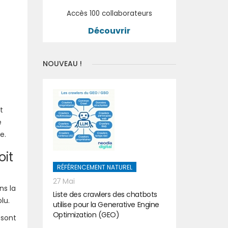
Accès 100 collaborateurs
Découvrir
NOUVEAU !
t
e
e.
oit
RÉFÉRENCEMENT NATUREL
27 Mai
ns la
Liste des crawlers des chatbots
lu.
utilise pour la Generative Engine
Optimization (GEO)
 sont