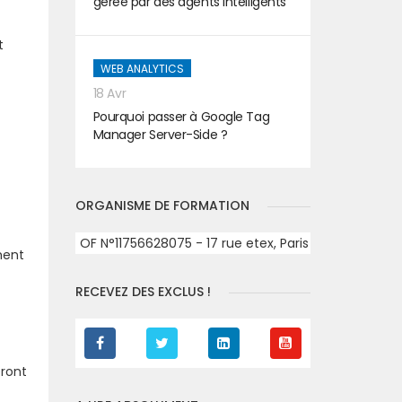
gérée par des agents intelligents
t
WEB ANALYTICS
18 Avr
Pourquoi passer à Google Tag
Manager Server-Side ?
ORGANISME DE FORMATION
OF N°11756628075 - 17 rue etex, Paris
ment
RECEVEZ DES EXCLUS !
eront