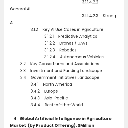
3.1.1.4.2.2
General AI
3.1.1.4.2.3 Strong
AI
3.1.2 Key AI Use Cases in Agriculture
3.1.2.1 Predictive Analytics
3.1.2.2 Drones / UAVs
3.1.2.3 Robotics
3.1.2.4 Autonomous Vehicles
3.2 Key Consortiums and Associations
3.3 Investment and Funding Landscape
3.4 Government Initiatives Landscape
3.4.1 North America
3.4.2 Europe
3.4.3 Asia-Pacific
3.4.4 Rest-of-the-World
4 Global Artificial Intelligence in Agriculture
Market (by Product Offering), $Million