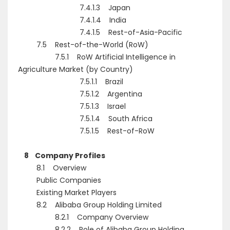
7.4.1.3 Japan
7.4.1.4 India
7.4.1.5 Rest-of-Asia-Pacific
7.5 Rest-of-the-World (RoW)
7.5.1 RoW Artificial Intelligence in
Agriculture Market (by Country)
7.5.1.1 Brazil
7.5.1.2 Argentina
7.5.1.3 Israel
7.5.1.4 South Africa
7.5.1.5 Rest-of-RoW
8 Company Profiles
8.1 Overview
Public Companies
Existing Market Players
8.2 Alibaba Group Holding Limited
8.2.1 Company Overview
8.2.2 Role of Alibaba Group Holding