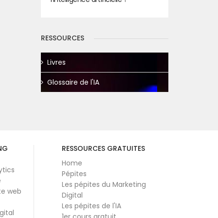
RESSOURCES
Livres
Glossaire de l'IA
NG
RESSOURCES GRATUITES
Home
ytics
Pépites
e
Les pépites du Marketing
te web
Digital
Les pépites de l'IA
gital
1er cours gratuit