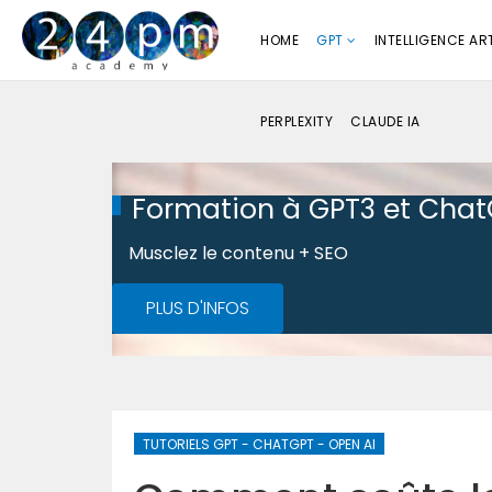
HOME
GPT
INTELLIGENCE ART
PERPLEXITY
CLAUDE IA
Formation à GPT3 et Cha
Musclez le contenu + SEO
PLUS D'INFOS
TUTORIELS GPT - CHATGPT - OPEN AI