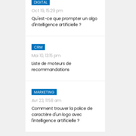
DIGITAL
Oct 19, 15:29 pm
Qu'est-ce que prompter un algo
d'intelligence artificielle ?
CRM
Mai 10, 13:15 pm
Liste de moteurs de
recommandations
MARKETING
Avr 23, 11:58 am
Comment trouver la police de
caractère d'un logo avec
l'intelligence artificielle ?