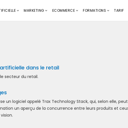
IFICIELLE
MARKETING
ECOMMERCE
FORMATIONS
TARIF
tificielle dans le retail
 le secteur du retail.
ges
e un logiciel appelé Trax Technology Stack, qui, selon elle, peu
ation un aperçu de la concurrence entre leurs produits et ceu
vision.