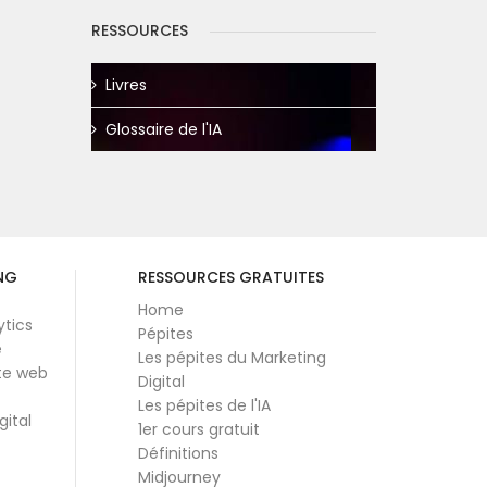
RESSOURCES
Livres
Glossaire de l'IA
NG
RESSOURCES GRATUITES
Home
ytics
Pépites
e
Les pépites du Marketing
te web
Digital
Les pépites de l'IA
gital
1er cours gratuit
Définitions
Midjourney