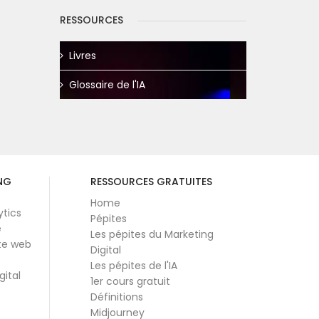
RESSOURCES
Livres
Glossaire de l'IA
NG
RESSOURCES GRATUITES
Home
ytics
Pépites
e
Les pépites du Marketing
te web
Digital
Les pépites de l'IA
gital
1er cours gratuit
Définitions
Midjourney