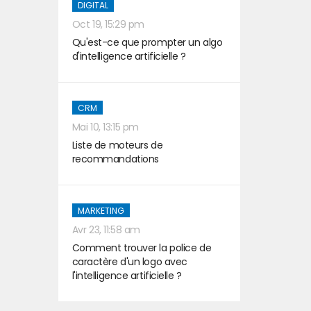
DIGITAL
Oct 19, 15:29 pm
Qu'est-ce que prompter un algo
d'intelligence artificielle ?
CRM
Mai 10, 13:15 pm
Liste de moteurs de
recommandations
MARKETING
Avr 23, 11:58 am
Comment trouver la police de
caractère d'un logo avec
l'intelligence artificielle ?