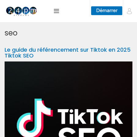
seo
Le guide du référencement sur Tiktok en 2025
Tiktok SEO