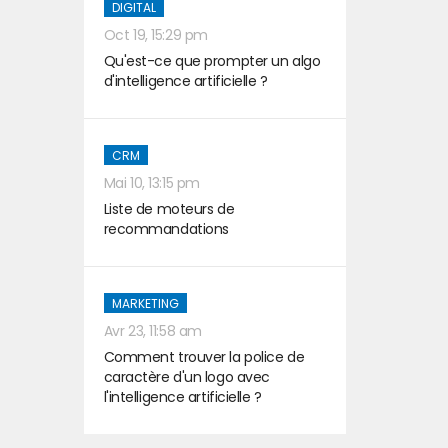
DIGITAL
Oct 19, 15:29 pm
Qu'est-ce que prompter un algo
d'intelligence artificielle ?
CRM
Mai 10, 13:15 pm
Liste de moteurs de
recommandations
MARKETING
Avr 23, 11:58 am
Comment trouver la police de
caractère d'un logo avec
l'intelligence artificielle ?