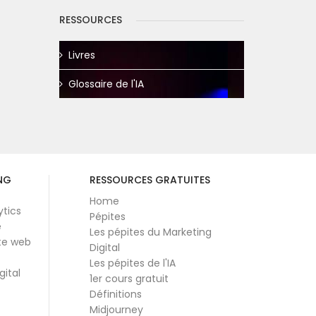
RESSOURCES
Livres
Glossaire de l'IA
NG
RESSOURCES GRATUITES
Home
ytics
Pépites
e
Les pépites du Marketing
te web
Digital
Les pépites de l'IA
gital
1er cours gratuit
Définitions
Midjourney