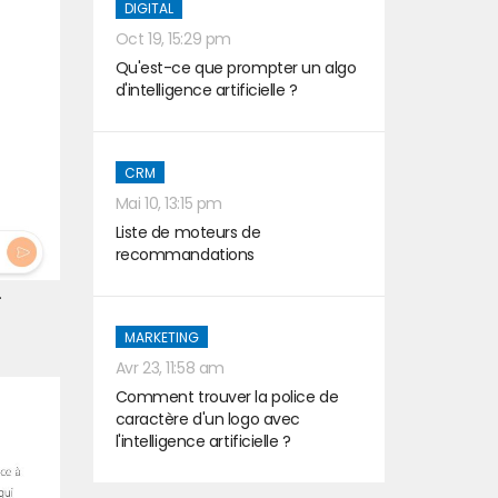
DIGITAL
Oct 19, 15:29 pm
Qu'est-ce que prompter un algo
d'intelligence artificielle ?
CRM
Mai 10, 13:15 pm
Liste de moteurs de
recommandations
.
MARKETING
Avr 23, 11:58 am
Comment trouver la police de
caractère d'un logo avec
l'intelligence artificielle ?