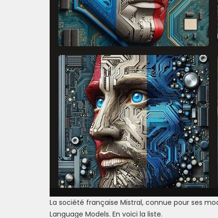
La société française Mistral, connue pour ses m
Language Models. En voici la liste.