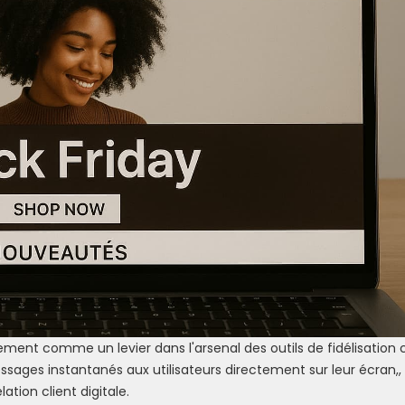
ment comme un levier dans l'arsenal des outils de fidélisation c
sages instantanés aux utilisateurs directement sur leur écran,,
ation client digitale.