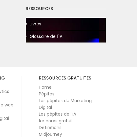
RESSOURCES
Livres
Glossaire de l'IA
NG
RESSOURCES GRATUITES
Home
ytics
Pépites
e
Les pépites du Marketing
te web
Digital
Les pépites de l'IA
gital
1er cours gratuit
Définitions
Midjourney