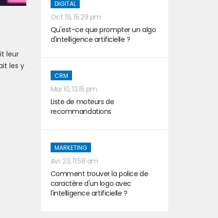
DIGITAL
Oct 19, 15:29 pm
Qu'est-ce que prompter un algo
d'intelligence artificielle ?
t leur
it les y
CRM
Mai 10, 13:15 pm
Liste de moteurs de
recommandations
MARKETING
Avr 23, 11:58 am
Comment trouver la police de
caractère d'un logo avec
l'intelligence artificielle ?