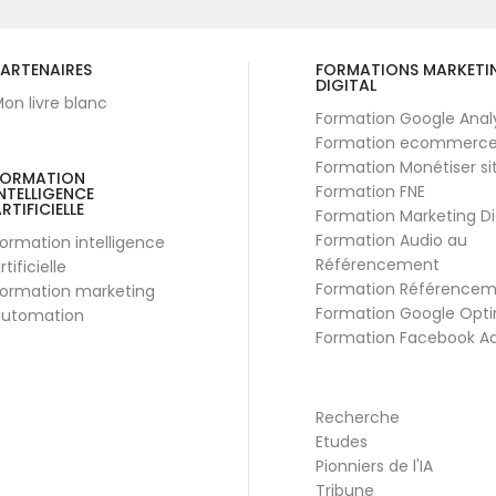
ARTENAIRES
FORMATIONS MARKETI
DIGITAL
on livre blanc
Formation Google Anal
Formation ecommerc
Formation Monétiser si
FORMATION
Formation FNE
NTELLIGENCE
RTIFICIELLE
Formation Marketing Di
Formation Audio au
ormation intelligence
Référencement
rtificielle
Formation Référence
ormation marketing
Formation Google Opti
utomation
Formation Facebook A
Recherche
Etudes
Pionniers de l'IA
Tribune