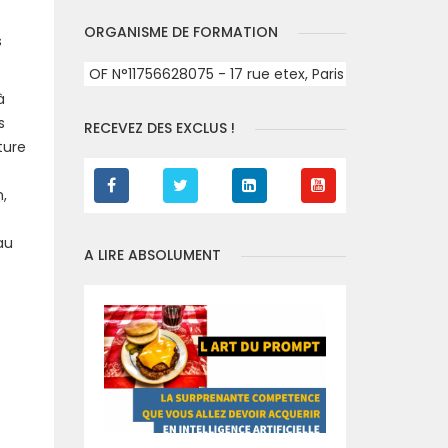
ORGANISME DE FORMATION
s
OF N°11756628075 - 17 rue etex, Paris
à
s
RECEVEZ DES EXCLUS !
ture
n,
au
A LIRE ABSOLUMENT