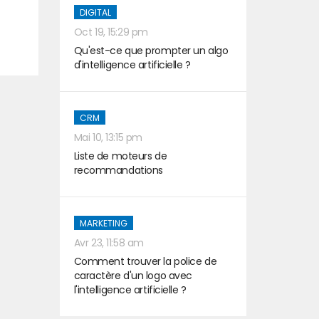
DIGITAL
t
Oct 19, 15:29 pm
Qu'est-ce que prompter un algo
d'intelligence artificielle ?
CRM
Mai 10, 13:15 pm
Liste de moteurs de
recommandations
MARKETING
Avr 23, 11:58 am
Comment trouver la police de
caractère d'un logo avec
l'intelligence artificielle ?