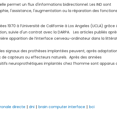
lle permet un flux d'informations bidirectionnel. Les IND sont
phie, l'assistance, l'augmentation ou la réparation des fonction
ées 1970 à l’Université de Californie à Los Angeles (UCLA) grâce 
on, suivie d'un contrat avec la DARPA. Les articles publiés aprè
e apparition de l’interface cerveau-ordinateur dans la littéra
u, les signaux des prothèses implantées peuvent, après adaptatio
 de capteurs ou effecteurs naturels. Après des années
ositifs neuroprothétiques implantés chez l’homme sont apparus 
ronale directe
|
dni
|
brain computer interface
|
bci