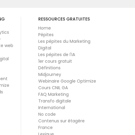
NG
RESSOURCES GRATUITES
Home
ytics
Pépites
e
Les pépites du Marketing
te web
Digital
Les pépites de l'IA
gital
1er cours gratuit
Définitions
Midjourney
ment
Webinaire Google Optimize
mize
Cours CNIL GA
ds
FAQ Marketing
Transfo digitale
International
No code
Contenus sur étagère
France
Lexique