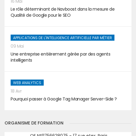
16 Mai
Le rôle déterminant de Navboost dans la mesure de
Qualité de Google pour le SEO
APPLICATIONS DE L'INTELLIGENCE ARTIFICIELLE PAR MÉTIER
09 Mai
Une entreprise entièrement gérée par des agents
intelligents
WEB ANALYTICS
18 Avr
Pourquoi passer à Google Tag Manager Server-Side ?
ORGANISME DE FORMATION
OF N°11756628075 - 17 rue etex, Paris