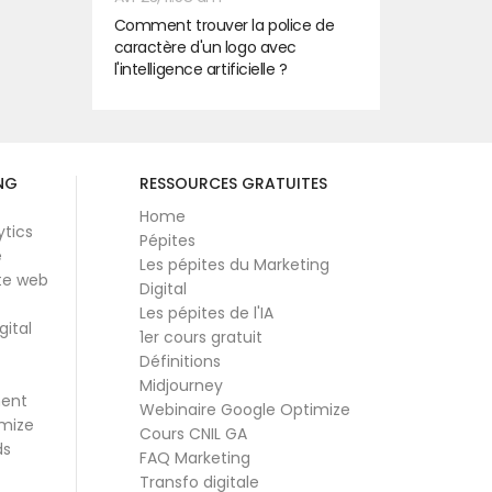
Comment trouver la police de
caractère d'un logo avec
l'intelligence artificielle ?
NG
RESSOURCES GRATUITES
Home
ytics
Pépites
e
Les pépites du Marketing
te web
Digital
Les pépites de l'IA
gital
1er cours gratuit
Définitions
Midjourney
ment
Webinaire Google Optimize
mize
Cours CNIL GA
ds
FAQ Marketing
Transfo digitale