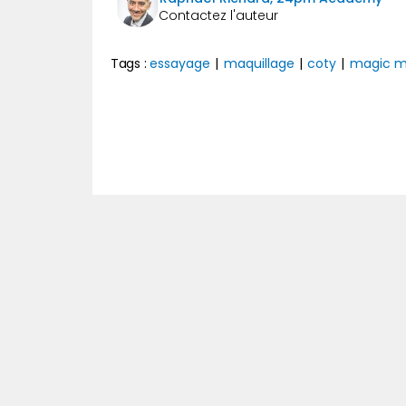
Tags :
essayage
|
maquillage
|
coty
|
magic mi
Précédent