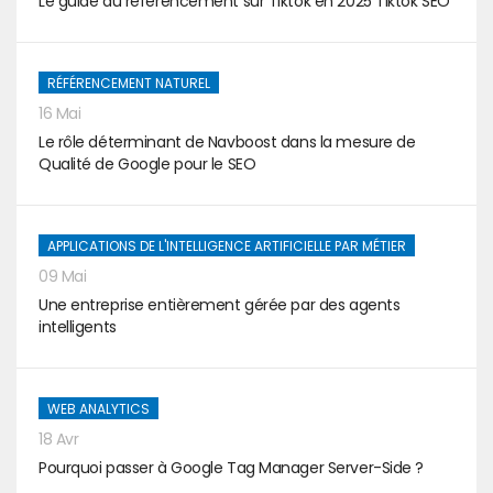
Le guide du référencement sur Tiktok en 2025 Tiktok SEO
RÉFÉRENCEMENT NATUREL
16 Mai
Le rôle déterminant de Navboost dans la mesure de
Qualité de Google pour le SEO
APPLICATIONS DE L'INTELLIGENCE ARTIFICIELLE PAR MÉTIER
09 Mai
Une entreprise entièrement gérée par des agents
intelligents
WEB ANALYTICS
18 Avr
Pourquoi passer à Google Tag Manager Server-Side ?