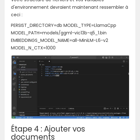
d'environnement devraient maintenant ressembler à
ceci :
PERSIST_DIRECTORY=db MODEL_TYPE=LlamaCpp
MODEL_PATH=models/ggml-vic13b-q5_1.bin
EMBEDDINGS_MODEL_NAME=all-MiniLM-L6-v2
MODEL_N_CTX=1000
Étape 4 : Ajouter vos
documents