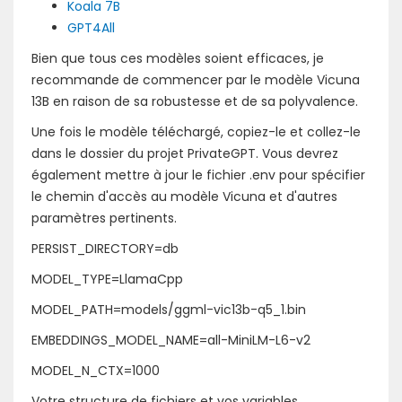
Koala 7B
GPT4All
Bien que tous ces modèles soient efficaces, je
recommande de commencer par le modèle Vicuna
13B en raison de sa robustesse et de sa polyvalence.
Une fois le modèle téléchargé, copiez-le et collez-le
dans le dossier du projet PrivateGPT. Vous devrez
également mettre à jour le fichier .env pour spécifier
le chemin d'accès au modèle Vicuna et d'autres
paramètres pertinents.
PERSIST_DIRECTORY=db
MODEL_TYPE=LlamaCpp
MODEL_PATH=models/ggml-vic13b-q5_1.bin
EMBEDDINGS_MODEL_NAME=all-MiniLM-L6-v2
MODEL_N_CTX=1000
Votre structure de fichiers et vos variables