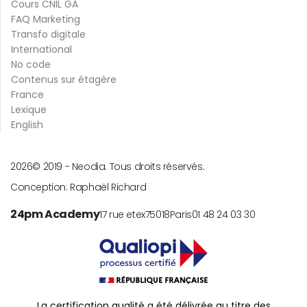
Cours CNIL GA
FAQ Marketing
Transfo digitale
International
No code
Contenus sur étagère
France
Lexique
English
2026
© 2019 -
Neodia. Tous droits réservés.
Conception:
Raphaël Richard
24pm Academy
17 rue etex
75018
Paris
01 48 24 03 30
La certification qualité a été délivrée au titre des