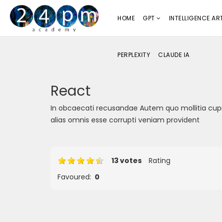
HOME
GPT
INTELLIGENCE ART
PERPLEXITY
CLAUDE IA
React
In obcaecati recusandae Autem quo mollitia cup
alias omnis esse corrupti veniam provident
13 votes
Rating
Favoured:
0