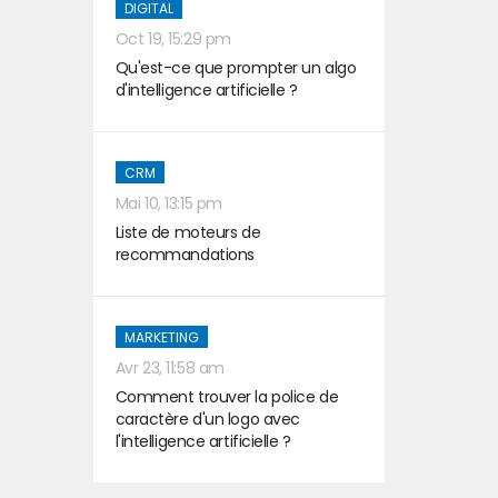
DIGITAL
Oct 19, 15:29 pm
Qu'est-ce que prompter un algo
d'intelligence artificielle ?
CRM
Mai 10, 13:15 pm
Liste de moteurs de
recommandations
MARKETING
Avr 23, 11:58 am
Comment trouver la police de
caractère d'un logo avec
l'intelligence artificielle ?