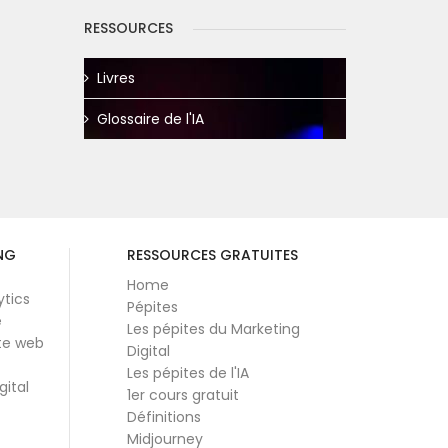
RESSOURCES
Livres
Glossaire de l'IA
NG
RESSOURCES GRATUITES
Home
ytics
Pépites
e
Les pépites du Marketing
te web
Digital
Les pépites de l'IA
gital
1er cours gratuit
Définitions
Midjourney