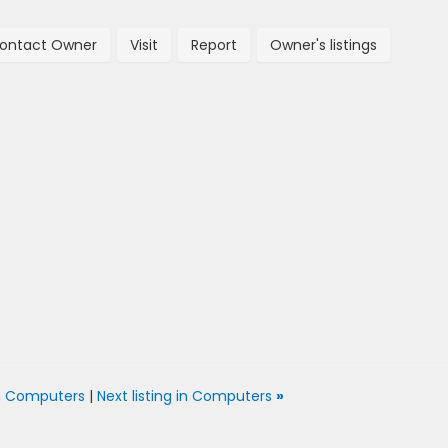
ontact Owner
Visit
Report
Owner's listings
 in Computers
|
Next listing in Computers
»