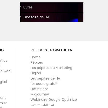
Livres
Glossaire de l'IA
NG
RESSOURCES GRATUITES
Home
ytics
Pépites
e
Les pépites du Marketing
te web
Digital
Les pépites de l'IA
gital
1er cours gratuit
Définitions
Midjourney
ment
Webinaire Google Optimize
mize
Cours CNIL GA