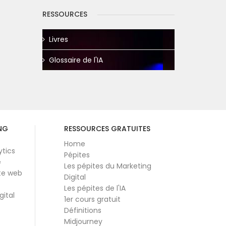
RESSOURCES
Livres
Glossaire de l'IA
NG
RESSOURCES GRATUITES
Home
ytics
Pépites
e
Les pépites du Marketing
te web
Digital
Les pépites de l'IA
gital
1er cours gratuit
Définitions
Midjourney