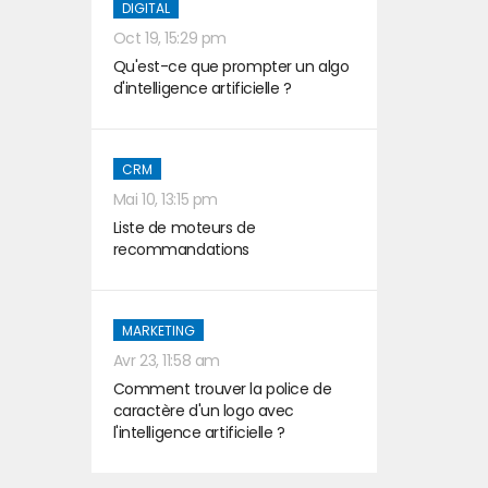
DIGITAL
Oct 19, 15:29 pm
Qu'est-ce que prompter un algo
d'intelligence artificielle ?
CRM
Mai 10, 13:15 pm
Liste de moteurs de
recommandations
MARKETING
Avr 23, 11:58 am
Comment trouver la police de
caractère d'un logo avec
l'intelligence artificielle ?