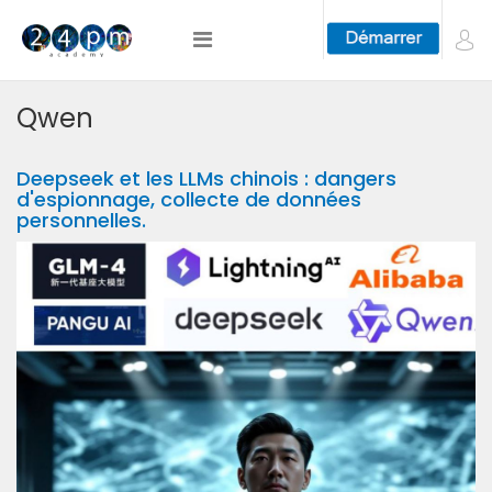
Qwen
Deepseek et les LLMs chinois : dangers
d'espionnage, collecte de données
personnelles.