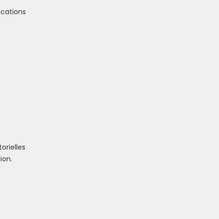
ications
orielles
ion.