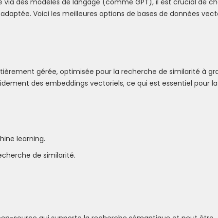
 via des modèles de langage (comme GPT), il est crucial de cho
daptée. Voici les meilleures options de bases de données vecto
tièrement gérée, optimisée pour la recherche de similarité à g
apidement des embeddings vectoriels, ce qui est essentiel pour l
ine learning.
echerche de similarité.
pen-source qui supporte la recherche sémantique et peut être