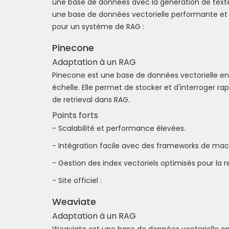
une base de données avec la génération de texte
une base de données vectorielle performante et a
pour un système de RAG :
Pinecone
Adaptation à un RAG
Pinecone est une base de données vectorielle en
échelle. Elle permet de stocker et d'interroger r
de retrieval dans RAG.
Points forts
- Scalabilité et performance élevées.
- Intégration facile avec des frameworks de mach
- Gestion des index vectoriels optimisés pour la r
- Site officiel :
Weaviate
Adaptation à un RAG
Weaviate est une base de données vectorielle o