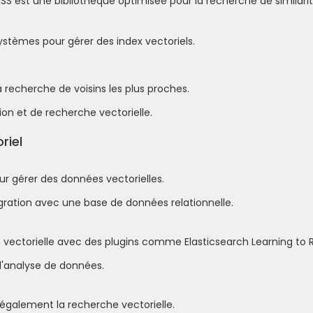
AISS est une bibliothèque optimisée pour la recherche de similari
ystèmes pour gérer des index vectoriels.
)
 recherche de voisins les plus proches.
on et de recherche vectorielle.
riel
r gérer des données vectorielles.
égration avec une base de données relationnelle.
he vectorielle avec des plugins comme Elasticsearch Learning to 
d'analyse de données.
 également la recherche vectorielle.