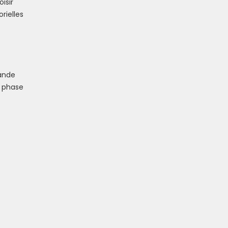
isir
rielles
rande
a phase