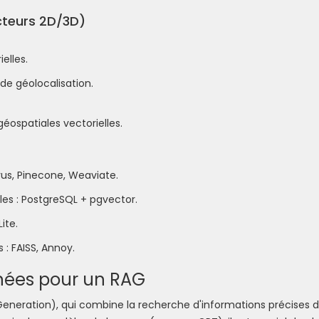
cteurs 2D/3D)
elles.
 de géolocalisation.
éospatiales vectorielles.
vus, Pinecone, Weaviate.
les : PostgreSQL + pgvector.
ite.
 : FAISS, Annoy.
nées pour un RAG
neration), qui combine la recherche d'informations précises 