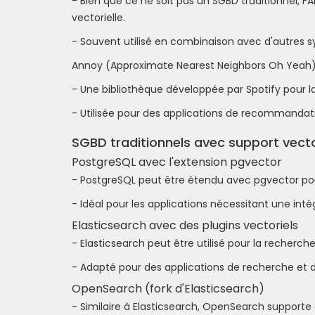
- Bien que ce ne soit pas un SGBD traditionnel, F
vectorielle.
- Souvent utilisé en combinaison avec d'autres s
Annoy (Approximate Nearest Neighbors Oh Yeah
- Une bibliothèque développée par Spotify pour la
- Utilisée pour des applications de recommandati
SGBD traditionnels avec support vecto
PostgreSQL avec l'extension pgvector
- PostgreSQL peut être étendu avec pgvector pou
- Idéal pour les applications nécessitant une int
Elasticsearch avec des plugins vectoriels
- Elasticsearch peut être utilisé pour la recherc
- Adapté pour des applications de recherche et 
OpenSearch (fork d'Elasticsearch)
- Similaire à Elasticsearch, OpenSearch supporte