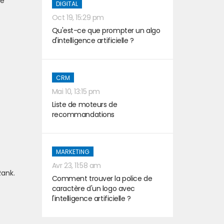
té
DIGITAL
Oct 19, 15:29 pm
Qu'est-ce que prompter un algo
d'intelligence artificielle ?
CRM
Mai 10, 13:15 pm
Liste de moteurs de
recommandations
MARKETING
Avr 23, 11:58 am
Rank.
Comment trouver la police de
caractère d'un logo avec
l'intelligence artificielle ?