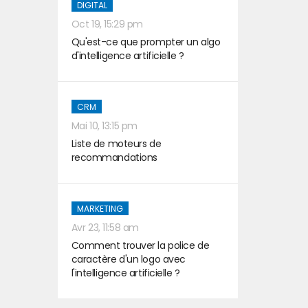
DIGITAL
Oct 19, 15:29 pm
Qu'est-ce que prompter un algo
d'intelligence artificielle ?
CRM
Mai 10, 13:15 pm
Liste de moteurs de
recommandations
MARKETING
Avr 23, 11:58 am
Comment trouver la police de
caractère d'un logo avec
l'intelligence artificielle ?