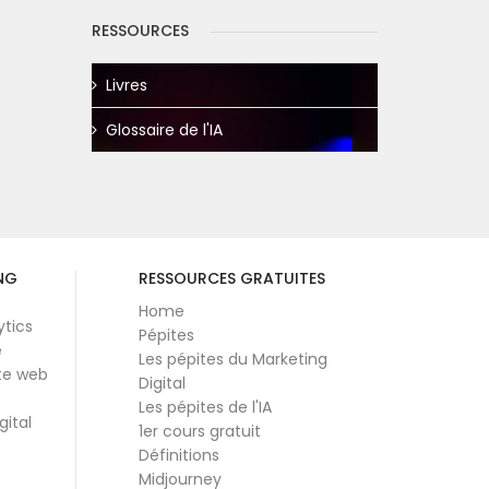
RESSOURCES
Livres
Glossaire de l'IA
NG
RESSOURCES GRATUITES
Home
ytics
Pépites
e
Les pépites du Marketing
te web
Digital
Les pépites de l'IA
gital
1er cours gratuit
Définitions
Midjourney