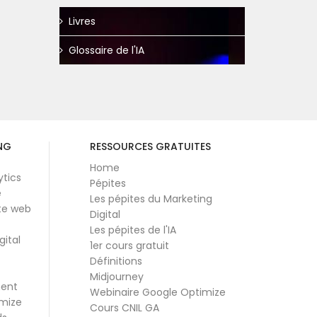
Livres
Glossaire de l'IA
NG
RESSOURCES GRATUITES
Home
ytics
Pépites
e
Les pépites du Marketing
te web
Digital
Les pépites de l'IA
gital
1er cours gratuit
Définitions
Midjourney
ment
Webinaire Google Optimize
mize
Cours CNIL GA