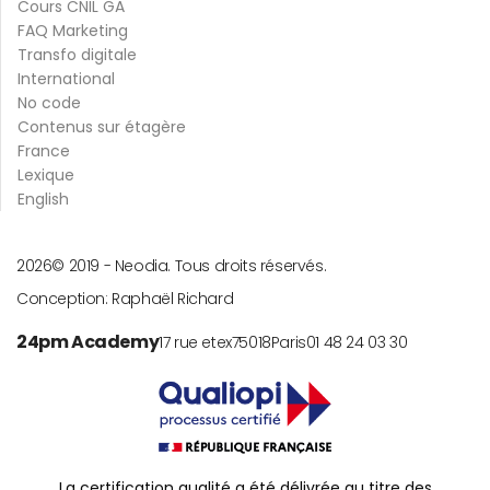
Cours CNIL GA
FAQ Marketing
Transfo digitale
International
No code
Contenus sur étagère
France
Lexique
English
2026
© 2019 -
Neodia. Tous droits réservés.
Conception:
Raphaël Richard
24pm Academy
17 rue etex
75018
Paris
01 48 24 03 30
La certification qualité a été délivrée au titre des