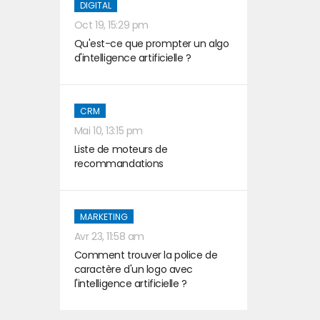
DIGITAL
Oct 19, 15:29 pm
Qu'est-ce que prompter un algo
d'intelligence artificielle ?
CRM
Mai 10, 13:15 pm
Liste de moteurs de
recommandations
MARKETING
Avr 23, 11:58 am
Comment trouver la police de
caractère d'un logo avec
l'intelligence artificielle ?