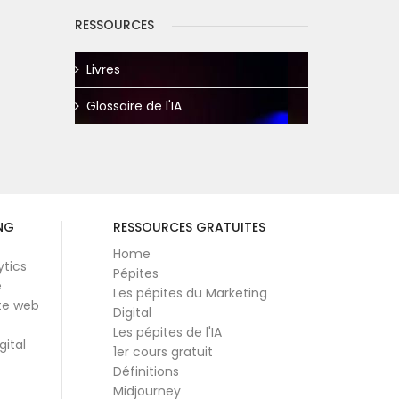
RESSOURCES
Livres
Glossaire de l'IA
NG
RESSOURCES GRATUITES
Home
ytics
Pépites
e
Les pépites du Marketing
te web
Digital
Les pépites de l'IA
gital
1er cours gratuit
Définitions
Midjourney