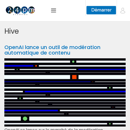
Hive
OpenAI lance un outil de modération
automatique de contenu