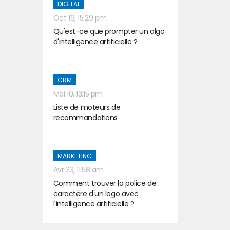
DIGITAL
Oct 19, 15:29 pm
Qu'est-ce que prompter un algo
d'intelligence artificielle ?
CRM
Mai 10, 13:15 pm
Liste de moteurs de
recommandations
MARKETING
Avr 23, 11:58 am
Comment trouver la police de
caractère d'un logo avec
l'intelligence artificielle ?