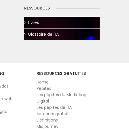
RESSOURCES
Livres
Glossaire de l'IA
NG
RESSOURCES GRATUITES
Home
ytics
Pépites
e
Les pépites du Marketing
te web
Digital
Les pépites de l'IA
gital
1er cours gratuit
Définitions
Midjourney