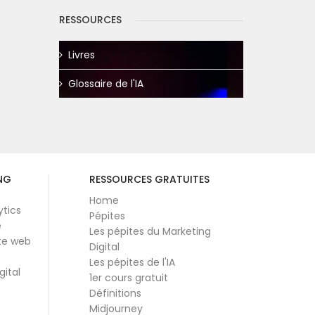
RESSOURCES
Livres
Glossaire de l'IA
NG
RESSOURCES GRATUITES
Home
ytics
Pépites
e
Les pépites du Marketing
te web
Digital
Les pépites de l'IA
gital
1er cours gratuit
Définitions
Midjourney