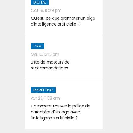
DIGITAL
Oct 19, 15:29 pm
Qu'est-ce que prompter un algo
d'intelligence artificielle ?
CRM
Mai 10, 13:15 pm
Liste de moteurs de
recommandations
MARKETING
Avr 23, 11:58 am
Comment trouver la police de
caractère d'un logo avec
l'intelligence artificielle ?