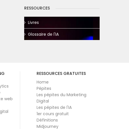
RESSOURCES
Livres
Glossaire de l'IA
NG
RESSOURCES GRATUITES
Home
ytics
Pépites
e
Les pépites du Marketing
te web
Digital
Les pépites de l'IA
gital
1er cours gratuit
Définitions
Midjourney