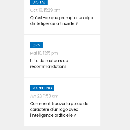
DIGITAL
Oct 19, 15:29 pm
Qu'est-ce que prompter un algo
d'intelligence artificielle ?
CRM
Mai 10, 13:15 pm
Liste de moteurs de
recommandations
MARKETING
Avr 23, 11:58 am
Comment trouver la police de
caractère d'un logo avec
l'intelligence artificielle ?