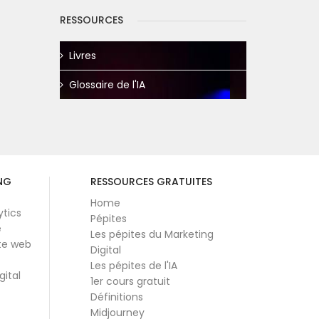
RESSOURCES
Livres
Glossaire de l'IA
NG
RESSOURCES GRATUITES
Home
ytics
Pépites
e
Les pépites du Marketing
te web
Digital
Les pépites de l'IA
gital
1er cours gratuit
Définitions
Midjourney