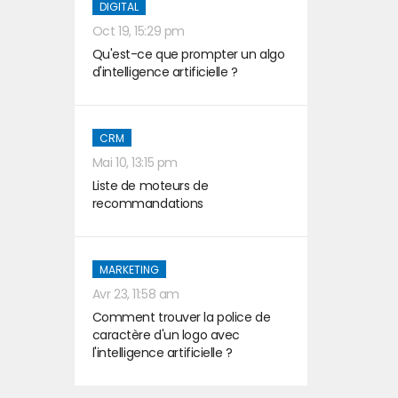
DIGITAL
Oct 19, 15:29 pm
Qu'est-ce que prompter un algo
d'intelligence artificielle ?
CRM
Mai 10, 13:15 pm
Liste de moteurs de
recommandations
MARKETING
Avr 23, 11:58 am
Comment trouver la police de
caractère d'un logo avec
l'intelligence artificielle ?