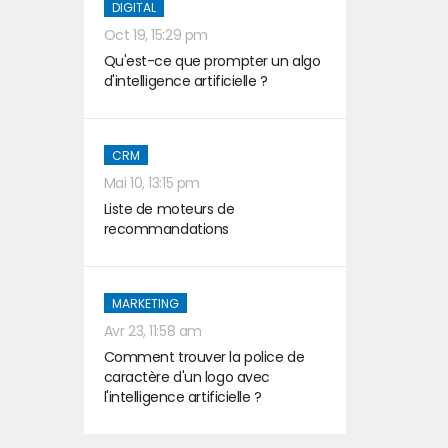
DIGITAL
Oct 19, 15:29 pm
Qu'est-ce que prompter un algo
d'intelligence artificielle ?
CRM
Mai 10, 13:15 pm
Liste de moteurs de
recommandations
MARKETING
Avr 23, 11:58 am
Comment trouver la police de
caractère d'un logo avec
l'intelligence artificielle ?