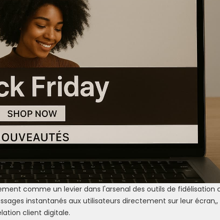
ment comme un levier dans l'arsenal des outils de fidélisation c
sages instantanés aux utilisateurs directement sur leur écran,,
ation client digitale.