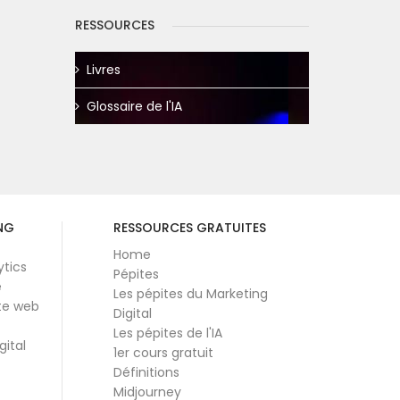
RESSOURCES
Livres
Glossaire de l'IA
NG
RESSOURCES GRATUITES
Home
ytics
Pépites
e
Les pépites du Marketing
te web
Digital
Les pépites de l'IA
gital
1er cours gratuit
Définitions
Midjourney