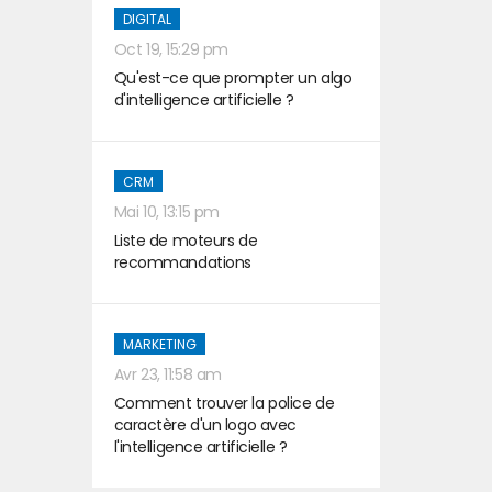
DIGITAL
Oct 19, 15:29 pm
Qu'est-ce que prompter un algo
d'intelligence artificielle ?
CRM
Mai 10, 13:15 pm
Liste de moteurs de
recommandations
MARKETING
Avr 23, 11:58 am
Comment trouver la police de
caractère d'un logo avec
l'intelligence artificielle ?