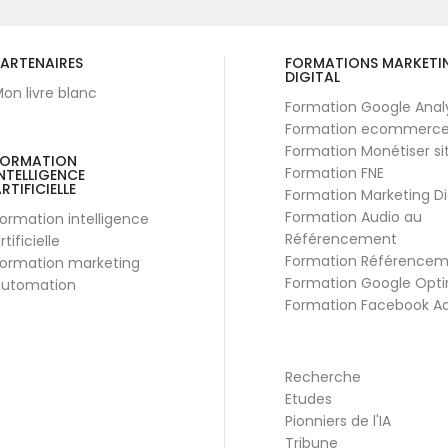
ARTENAIRES
FORMATIONS MARKETI
DIGITAL
on livre blanc
Formation Google Anal
Formation ecommerc
Formation Monétiser si
FORMATION
Formation FNE
NTELLIGENCE
RTIFICIELLE
Formation Marketing Di
Formation Audio au
ormation intelligence
Référencement
rtificielle
Formation Référence
ormation marketing
Formation Google Opti
utomation
Formation Facebook A
Recherche
Etudes
Pionniers de l'IA
Tribune