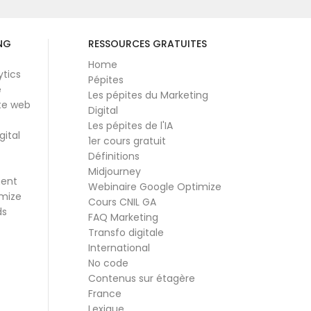
NG
RESSOURCES GRATUITES
Home
ytics
Pépites
e
Les pépites du Marketing
te web
Digital
Les pépites de l'IA
gital
1er cours gratuit
Définitions
Midjourney
ment
Webinaire Google Optimize
mize
Cours CNIL GA
ds
FAQ Marketing
Transfo digitale
International
No code
Contenus sur étagère
France
Lexique