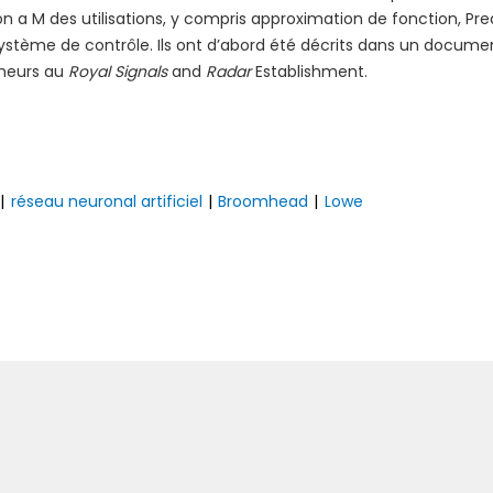
n a M des utilisations, y compris approximation de fonction, Pre
n système de contrôle. Ils ont d’abord été décrits dans un docume
cheurs au
Royal Signals
and
Radar
Establishment
.
|
réseau neuronal artificiel
|
Broomhead
|
Lowe
Suivan