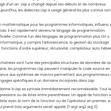
st âgé d'un an Lisp a changé depuis ses débuts et de nombreux
ujourd'hui, les dialectes Lisp à usage général les plus connus son
tion mathématique pour les programmes informatiques, influenc 
lambda. Il est rapidement devenu le langage de programmation
tificielle. Comme l’un des langages de programmation plus tôt s, 
nformatique, y compris l’arborescence, la gestion du stockage
fonctions d'ordre supérieur, récursivité, compilateur auto hébe
s chaînées sont l'une des principales structures de données de Lis
. Ainsi, les programmes Lisp peuvent manipuler le code source en
issance aux systèmes de macros permettant aux programmeurs 
ngages spécifiques à un domaine incorporés dans Lisp.
s donne à Lisp sa syntaxe immédiatement reconnaissable. Tout l
ressions ou de listes entre parenthèses. Un appel de fonction 
iste avec le nom de la fonction ou de l'opérateur en premier, su
 prend trois arguments serait appelé (f arg1 arg2 arg 3).