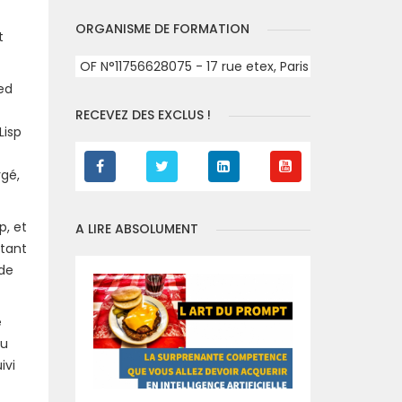
ORGANISME DE FORMATION
t
OF N°11756628075 - 17 rue etex, Paris
ed
RECEVEZ DES EXCLUS !
Lisp
rgé,
p, et
A LIRE ABSOLUMENT
 tant
de
e
ou
ivi