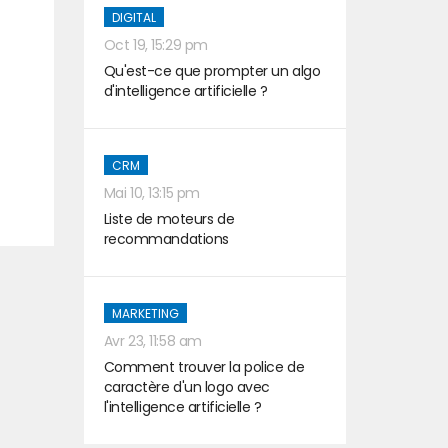
DIGITAL
Oct 19, 15:29 pm
Qu'est-ce que prompter un algo
d'intelligence artificielle ?
CRM
t
Mai 10, 13:15 pm
Liste de moteurs de
recommandations
MARKETING
Avr 23, 11:58 am
Comment trouver la police de
caractère d'un logo avec
l'intelligence artificielle ?