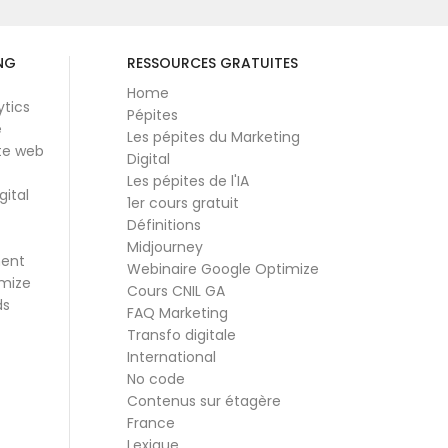
NG
RESSOURCES GRATUITES
Home
ytics
Pépites
e
Les pépites du Marketing
te web
Digital
Les pépites de l'IA
gital
1er cours gratuit
Définitions
Midjourney
ment
Webinaire Google Optimize
mize
Cours CNIL GA
ds
FAQ Marketing
Transfo digitale
International
No code
Contenus sur étagère
France
Lexique