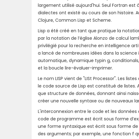
largement utilisé aujourd'hui. Seul Fortran e
dialectes ont existé au cours de son histoire. A
Clojure, Common Lisp et Scheme.
Lisp a été créé en tant que pratique la nota
par la notation de l’église Alonzo de calcul 
privilégié pour la recherche en intelligence ar
a lancé de nombreuses idées dans la science i
automatique, dynamique typin g, conditionals, 
et la boucle lire-évaluer-imprimer.
Le nom LISP vient de "LISt Processor". Les liste
le code source de Lisp est constitué de listes
que structure de données, donnant ainsi na
créer une nouvelle syntaxe ou de nouveaux la
L'interconnexion entre le code et les donnée
code de programme est écrit sous forme d’exp
une forme syntaxique est écrit sous forme de l
des arguments; par exemple, une fonction f qui