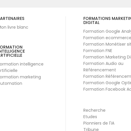
ARTENAIRES
FORMATIONS MARKETI
DIGITAL
on livre blanc
Formation Google Anal
Formation ecommerc
Formation Monétiser si
FORMATION
Formation FNE
NTELLIGENCE
RTIFICIELLE
Formation Marketing Di
Formation Audio au
ormation intelligence
Référencement
rtificielle
Formation Référence
ormation marketing
Formation Google Opti
utomation
Formation Facebook A
Recherche
Etudes
Pionniers de l'IA
Tribune