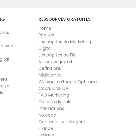
NG
RESSOURCES GRATUITES
Home
ytics
Pépites
e
Les pépites du Marketing
te web
Digital
Les pépites de l'IA
gital
1er cours gratuit
Définitions
Midjourney
ment
Webinaire Google Optimize
mize
Cours CNIL GA
ds
FAQ Marketing
Transfo digitale
International
No code
Contenus sur étagère
France
Lexique