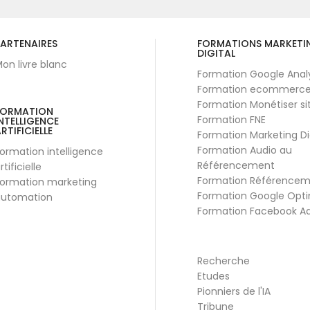
ARTENAIRES
FORMATIONS MARKETI
DIGITAL
on livre blanc
Formation Google Anal
Formation ecommerc
Formation Monétiser si
FORMATION
Formation FNE
NTELLIGENCE
RTIFICIELLE
Formation Marketing Di
Formation Audio au
ormation intelligence
Référencement
rtificielle
Formation Référence
ormation marketing
Formation Google Opti
utomation
Formation Facebook A
Recherche
Etudes
Pionniers de l'IA
Tribune