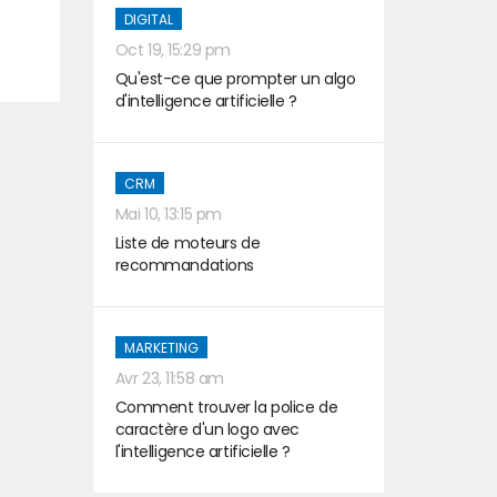
DIGITAL
t
Oct 19, 15:29 pm
Qu'est-ce que prompter un algo
d'intelligence artificielle ?
CRM
Mai 10, 13:15 pm
Liste de moteurs de
recommandations
MARKETING
Avr 23, 11:58 am
Comment trouver la police de
caractère d'un logo avec
l'intelligence artificielle ?