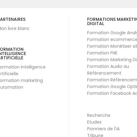
ARTENAIRES
FORMATIONS MARKETI
DIGITAL
on livre blanc
Formation Google Anal
Formation ecommerc
Formation Monétiser si
FORMATION
Formation FNE
NTELLIGENCE
RTIFICIELLE
Formation Marketing Di
Formation Audio au
ormation intelligence
Référencement
rtificielle
Formation Référence
ormation marketing
Formation Google Opti
utomation
Formation Facebook A
Recherche
Etudes
Pionniers de l'IA
Tribune