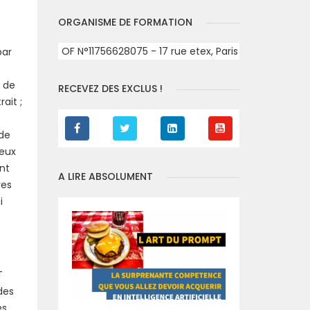
ORGANISME DE FORMATION
OF N°11756628075 - 17 rue etex, Paris
par
s de
RECEVEZ DES EXCLUS !
ait ;
 de
reux
ent
A LIRE ABSOLUMENT
res
i
T
des
es