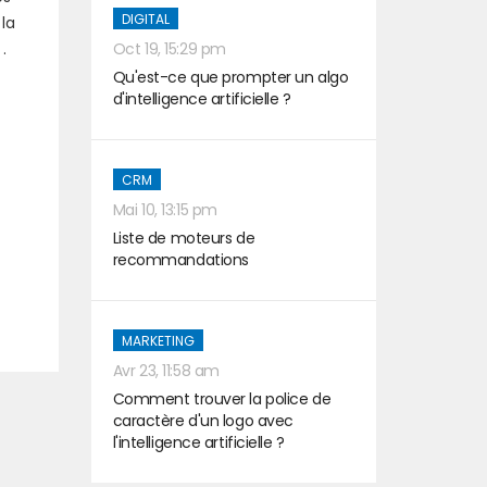
DIGITAL
la
Oct 19, 15:29 pm
.
Qu'est-ce que prompter un algo
d'intelligence artificielle ?
CRM
Mai 10, 13:15 pm
Liste de moteurs de
recommandations
t
MARKETING
Avr 23, 11:58 am
Comment trouver la police de
caractère d'un logo avec
l'intelligence artificielle ?