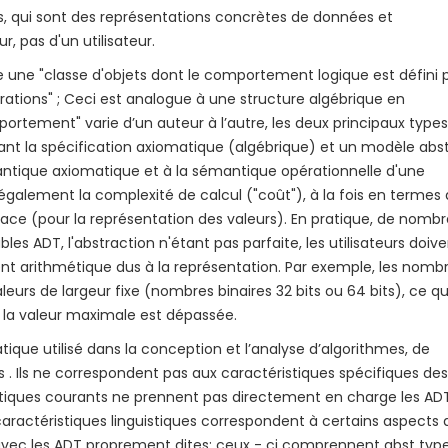
s, qui sont des représentations concrètes de données et
, pas d'un utilisateur.
une "classe d'objets dont le comportement logique est défini 
tions" ; Ceci est analogue à une structure algébrique en
tement" varie d’un auteur à l’autre, les deux principaux type
t la spécification axiomatique (algébrique) et un modèle abstr
ntique axiomatique et à la sémantique opérationnelle d'une
également la complexité de calcul ("coût"), à la fois en termes
pace (pour la représentation des valeurs). En pratique, de nomb
s ADT, l'abstraction n'étant pas parfaite, les utilisateurs doiv
 arithmétique dus à la représentation. Par exemple, les nomb
eurs de largeur fixe (nombres binaires 32 bits ou 64 bits), ce qu
la valeur maximale est dépassée.
que utilisé dans la conception et l’analyse d’algorithmes, de
 . Ils ne correspondent pas aux caractéristiques spécifiques des
atiques courants ne prennent pas directement en charge les AD
aractéristiques linguistiques correspondent à certains aspects 
vec les ADT proprement dites; ceux - ci comprennent abst typ