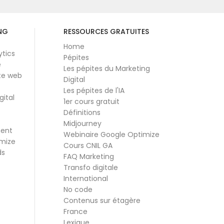
NG
RESSOURCES GRATUITES
Home
ytics
Pépites
e
Les pépites du Marketing
te web
Digital
Les pépites de l'IA
gital
1er cours gratuit
Définitions
Midjourney
ment
Webinaire Google Optimize
mize
Cours CNIL GA
ds
FAQ Marketing
Transfo digitale
International
No code
Contenus sur étagère
France
Lexique