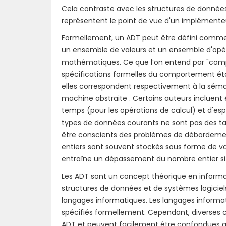
Cela contraste avec les structures de donnée
représentent le point de vue d'un implémenteur
Formellement, un ADT peut être défini comme 
un ensemble de valeurs et un ensemble d'opéra
mathématiques. Ce que l’on entend par "compor
spécifications formelles du comportement étan
elles correspondent respectivement à la séma
machine abstraite . Certains auteurs incluent 
temps (pour les opérations de calcul) et d'es
types de données courants ne sont pas des table
être conscients des problèmes de débordement
entiers sont souvent stockés sous forme de val
entraîne un dépassement du nombre entier si 
Les ADT sont un concept théorique en informati
structures de données et de systèmes logiciels
langages informatiques. Les langages inform
spécifiés formellement. Cependant, diverses c
ADT et peuvent facilement être confondues a