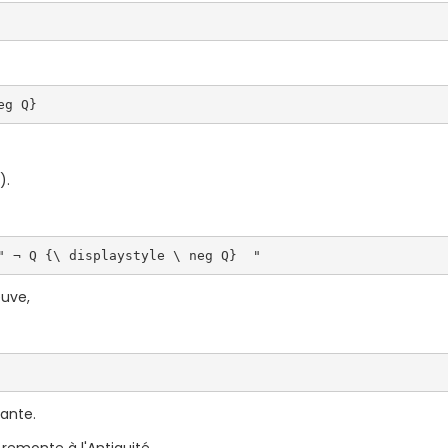
eg Q}  
).
" ¬ Q {\ displaystyle \ neg Q}  " 
uve,
vante.