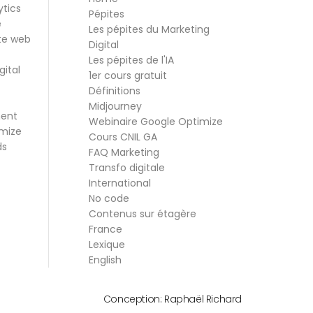
ytics
Pépites
e
Les pépites du Marketing
te web
Digital
Les pépites de l'IA
gital
1er cours gratuit
Définitions
Midjourney
ment
Webinaire Google Optimize
mize
Cours CNIL GA
ds
FAQ Marketing
Transfo digitale
International
No code
Contenus sur étagère
France
Lexique
English
Conception:
Raphaël Richard