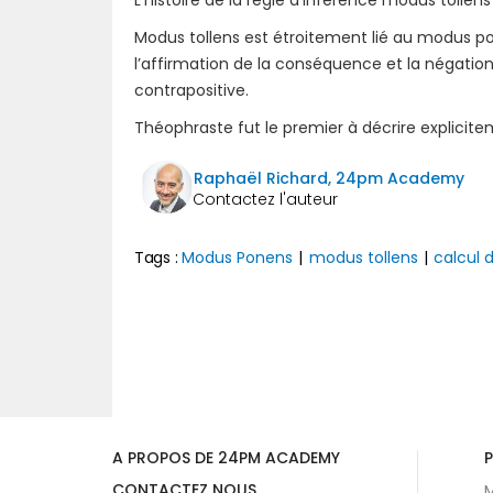
L'histoire de la règle d'inférence modus tollens
Modus tollens est étroitement lié au modus pon
l’affirmation de la conséquence et la négation
contrapositive.
Théophraste fut le premier à décrire explicit
Raphaël Richard, 24pm Academy
Tags :
Modus Ponens
|
modus tollens
|
calcul 
Précédent
A PROPOS DE 24PM ACADEMY
P
CONTACTEZ NOUS
M