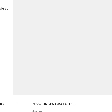
des :
t
NG
RESSOURCES GRATUITES
Home