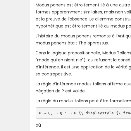
Modus ponens est étroitement lié à une autre 
formes apparemment similaires, mais non valid
et la preuve de l’absence. Le dilemme construc
hypothétique est étroitement lié au modus p
L'histoire du modus ponens remonte à l’Antiqu
modus ponens était The ophrastus.
Dans la logique propositionnelle, Modus Tollens
"mode qui en niant nie") ou refusant la cons
d'inférence. Il est une application de la vérité
sa contrapositive.
La règle d'inférence modus tollens affirme que
négation de P est valide.
La règle du modus tollens peut être formell
P → Q, ¬ Q ∴ ¬ P {\ displaystyle {\ fra
où