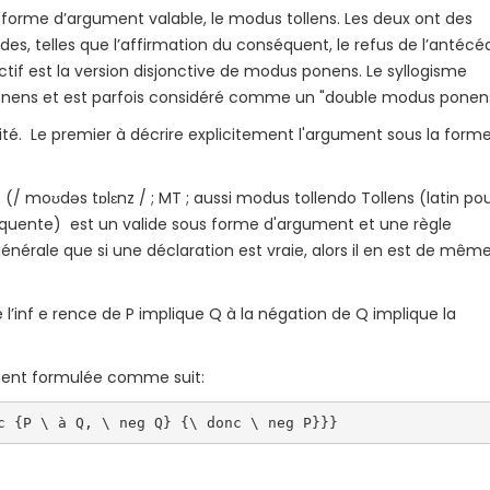
forme d’argument valable, le modus tollens. Les deux ont des
es, telles que l’affirmation du conséquent, le refus de l’antécé
tif est la version disjonctive de modus ponens. Le syllogisme
onens et est parfois considéré comme un "double modus ponens
ité. Le premier à décrire explicitement l'argument sous la form
 (/ moʊdəs tɒlɛnz / ; MT ; aussi modus tollendo Tollens (latin po
équente) est un valide sous forme d'argument et une règle
 générale que si une déclaration est vraie, alors il en est de mêm
 l’inf e rence de P implique Q à la négation de Q implique la
ement formulée comme suit:
c {P \ à Q, \ neg Q} {\ donc \ neg P}}}  