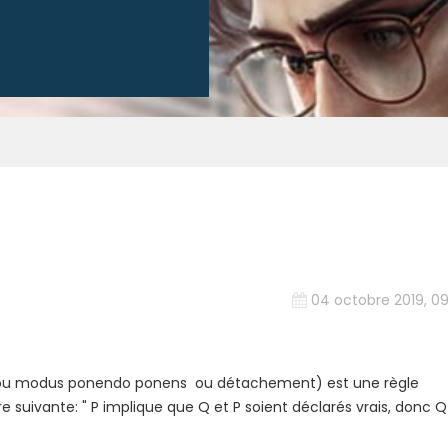
04 octobre 2019, 09
s (ou modus ponendo ponens ou détachement) est une règle
 suivante: " P implique que Q et P soient déclarés vrais, donc Q