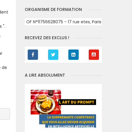
ORGANISME DE FORMATION
dent
OF N°11756628075 - 17 rue etex, Paris
 ".
e
RECEVEZ DES EXCLUS !
ur
e de
A LIRE ABSOLUMENT