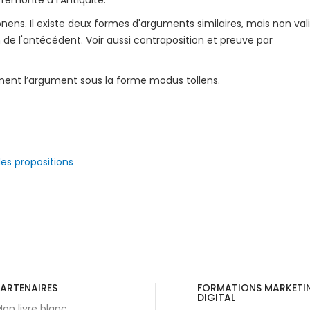
 remonte à l'Antiquité.
ens. Il existe deux formes d'arguments similaires, mais non vali
 de l'antécédent. Voir aussi contraposition et preuve par
ement l’argument sous la forme modus tollens.
des propositions
Suivan
ARTENAIRES
FORMATIONS MARKETI
DIGITAL
on livre blanc