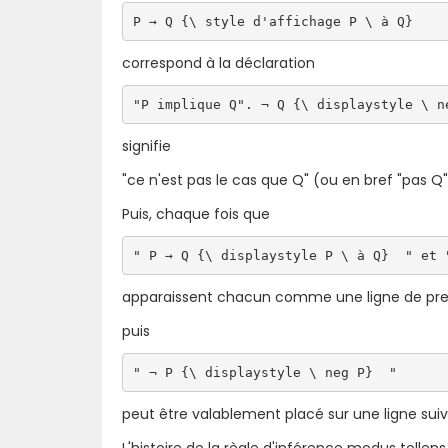
P → Q {\ style d'affichage P \ à Q}  
correspond à la déclaration
"P implique Q". ¬ Q {\ displaystyle \ n
signifie
"ce n'est pas le cas que Q" (ou en bref "pas Q"
Puis, chaque fois que
" P → Q {\ displaystyle P \ à Q}  " et 
apparaissent chacun comme une ligne de pre
puis
" ¬ P {\ displaystyle \ neg P}  "
peut être valablement placé sur une ligne sui