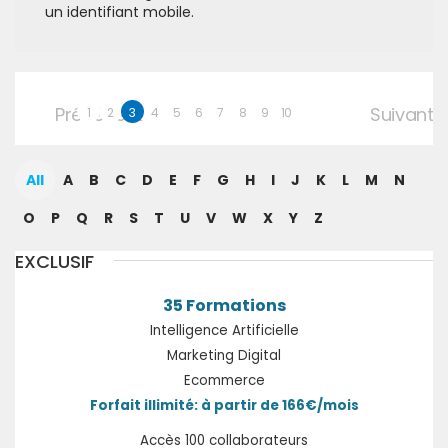
un identifiant mobile.
Précédent
Suivant
1
2
3
4
5
6
7
8
9
10
All
A
B
C
D
E
F
G
H
I
J
K
L
M
N
O
P
Q
R
S
T
U
V
W
X
Y
Z
EXCLUSIF
35 Formations
Intelligence Artificielle
Marketing Digital
Ecommerce
Forfait illimité: à partir de 166€/mois
Accès 100 collaborateurs