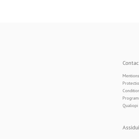
Contac
Mentions
Protecti
Conditio
Programm
Qualiopi
Assidu