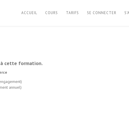
ACCUEIL
COURS
TARIFS
SE CONNECTER
S
à cette formation.
erce
 engagement)
ment annuel)